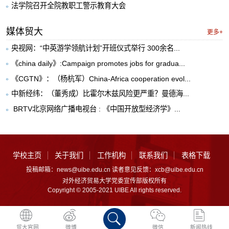
法学院召开全院教职工警示教育大会
媒体贸大
更多+
央视网：“中英游学领航计划”开班仪式举行 300余名...
《china daily》:Campaign promotes jobs for gradua...
《CGTN》：（杨杭军）China-Africa cooperation evol...
中新经纬：（董秀成）比霍尔木兹风险更严重？曼德海...
​ BRTV北京网络广播电视台 : 《中国开放型经济学》...
学校主页
关于我们
工作机构
联系我们
表格下载
投稿邮箱：news@uibe.edu.cn 读者意见反馈：xcb@uibe.edu.cn
对外经济贸易大学党委宣传部版权所有
Copyright © 2005-2021 UIBE All rights reserved.
贸大官网
微博
微信
新闻热线