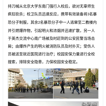
持刀械从北京大学东南门强行入校后，欲对无辜师生
疯狂砍杀；校卫队员迅速反应，携带有效装备将
名暴
3
恐分子制服，其余
名暴恐分子中一人逃窜至二教楼内
2
并引燃爆炸物，引起明火和浓烟并迅速扩散，另一人
于英杰交流中心南广场被及时赶到的公安民警当场击
毙；由爆炸产生的明火被消防队员及时扑灭；受伤人
员被送至就近医院进行治疗；校园安保力量进行全校
搜索，排除安全隐患，力保校园安全稳定。