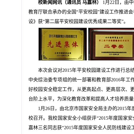
校新闻网讯（通讯员 马嘉林）
1
月
22
日，由中
教育厅联合承办的全国“平安校园”建设工作推进会
设》获“第二届平安校园建设优秀成果二等奖”。
本次会议对
2015
年平安校园建设工作进行总
中央综治委专项组的统一部署和教育部
2016
年工
好校园安全稳定工作，从更高起点、更高层次、
台阶上水平，为深化教育改革和提高人才培养质量
1
月
26
日，由北京市国家安全局主办的
2015
年
校召开。我校国家安全小组获评“
2015
年度国家安
嘉林三名同志获“
2015
年度国家安全人民防线建设