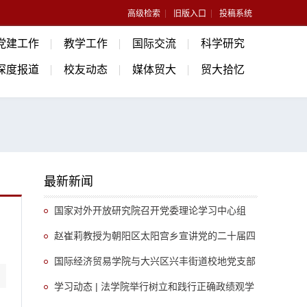
高级检索
旧版入口
投稿系统
党建工作
教学工作
国际交流
科学研究
深度报道
校友动态
媒体贸大
贸大拾忆
最新新闻
国家对外开放研究院召开党委理论学习中心组
（扩大）会议
赵崔莉教授为朝阳区太阳宫乡宣讲党的二十届四
中全会精神
国际经济贸易学院与大兴区兴丰街道校地党支部
开展共建调研活动
学习动态 | 法学院举行树立和践行正确政绩观学