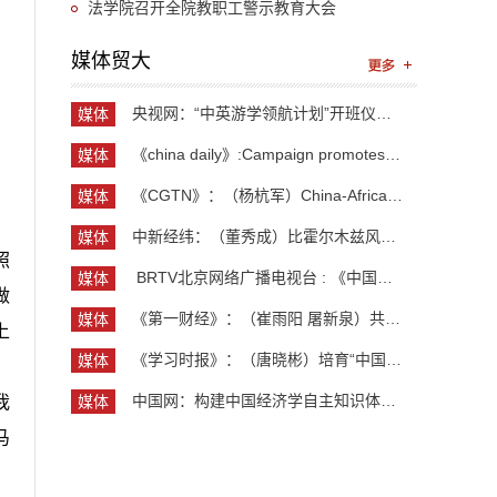
习教育读书班暨党委理论中心组学习
法学院召开全院教职工警示教育大会
媒体贸大
央视网：“中英游学领航计划”开班仪式举行 300余...
媒体
贸大
《china daily》:Campaign promotes jobs for grad...
媒体
贸大
《CGTN》：（杨杭军）China-Africa cooperation ev...
媒体
贸大
中新经纬：（董秀成）比霍尔木兹风险更严重？曼德...
媒体
照
贸大
​ BRTV北京网络广播电视台 : 《中国开放型经济学...
媒体
做
贸大
《第一财经》：（崔雨阳 屠新泉）共识筑基，规则正...
媒体
上
贸大
《学习时报》：（唐晓彬）培育“中国服务”品牌的...
媒体
贸大
中国网：构建中国经济学自主知识体系论坛暨《中国...
媒体
我
贸大
马