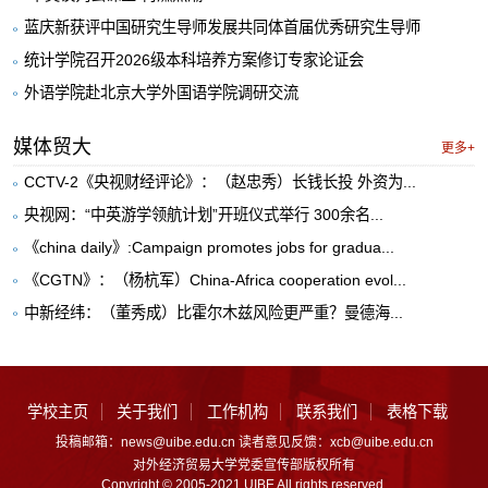
蓝庆新获评中国研究生导师发展共同体首届优秀研究生导师
统计学院召开2026级本科培养方案修订专家论证会
外语学院赴北京大学外国语学院调研交流
媒体贸大
更多+
CCTV-2《央视财经评论》：（赵忠秀）长钱长投 外资为...
央视网：“中英游学领航计划”开班仪式举行 300余名...
《china daily》:Campaign promotes jobs for gradua...
《CGTN》：（杨杭军）China-Africa cooperation evol...
中新经纬：（董秀成）比霍尔木兹风险更严重？曼德海...
学校主页
关于我们
工作机构
联系我们
表格下载
投稿邮箱：news@uibe.edu.cn 读者意见反馈：xcb@uibe.edu.cn
对外经济贸易大学党委宣传部版权所有
Copyright © 2005-2021 UIBE All rights reserved.