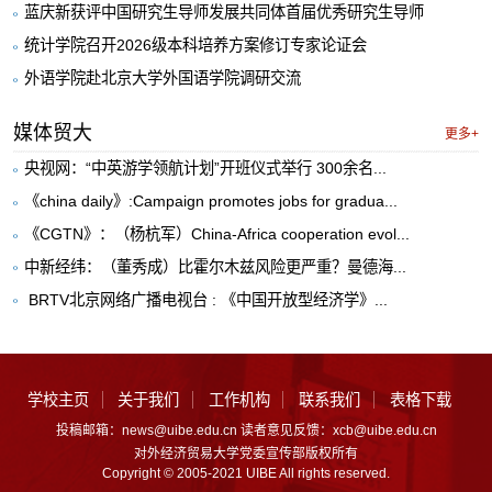
蓝庆新获评中国研究生导师发展共同体首届优秀研究生导师
统计学院召开2026级本科培养方案修订专家论证会
外语学院赴北京大学外国语学院调研交流
媒体贸大
更多+
央视网：“中英游学领航计划”开班仪式举行 300余名...
《china daily》:Campaign promotes jobs for gradua...
《CGTN》：（杨杭军）China-Africa cooperation evol...
中新经纬：（董秀成）比霍尔木兹风险更严重？曼德海...
​ BRTV北京网络广播电视台 : 《中国开放型经济学》...
学校主页
关于我们
工作机构
联系我们
表格下载
投稿邮箱：news@uibe.edu.cn 读者意见反馈：xcb@uibe.edu.cn
对外经济贸易大学党委宣传部版权所有
Copyright © 2005-2021 UIBE All rights reserved.