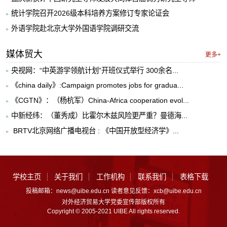
统计学院召开2026级本科培养方案修订专家论证会
外语学院赴北京大学外国语学院调研交流
媒体贸大
更多+
央视网：“中英游学领航计划”开班仪式举行 300余名...
《china daily》:Campaign promotes jobs for gradua...
《CGTN》：（杨杭军）China-Africa cooperation evol...
中新经纬：（董秀成）比霍尔木兹风险更严重？曼德海...
​ BRTV北京网络广播电视台 : 《中国开放型经济学》...
学校主页
关于我们
工作机构
联系我们
表格下载
投稿邮箱：news@uibe.edu.cn 读者意见反馈：xcb@uibe.edu.cn
对外经济贸易大学党委宣传部版权所有
Copyright © 2005-2021 UIBE All rights reserved.