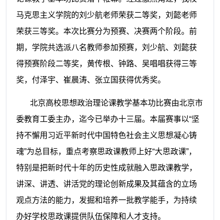
马克思主义学院的刘少航老师荣获二等奖，刘懿老师
荣获三等奖。本次比赛分为预赛、决赛两个阶段。前
期，学院共选派八名教师参加预赛，刘少航、刘懿获
得预赛阶段二等奖，黄传根、钟路、吴唱唱获得三等
奖，付泽宇、崔晨涛、张立国获得优秀奖。
北京高校思想政治理论课教学基本功比赛由北京市
委教育工委
主办
，迄今已举办十三届。
本届
赛事以
“坚
持不懈用习近平新时代中国特色社会主义思想凝心铸
魂”为总目标，重点考察思政课教师上好“大思政课”，
特别是把新时代十年的历史性成就融入思政课教学，
讲深、讲透、讲活党的理论创新成果及其蕴含的立场
观点方法的能力，发掘和培养一批教学能手，为持续
办好学校思政课提供队伍保障和人才支持。