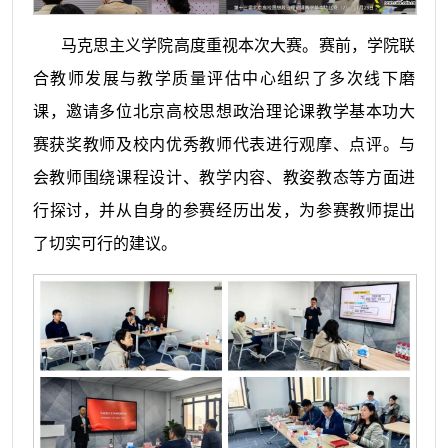
马克思主义学院高度重视本次大赛。赛前，学院联
合教师发展与教学质量评估中心组织了多次
线下磨
课
，邀请多位北京高校思想政治理论课教学基本功大
赛获奖教师及校内优秀
教师
代表进行
观摩
、点评。与
会教师
围绕课程设计
、教学内容、教姿教态
等方面进
行
探讨
，
并从自身的参赛经历出发，为参赛教师提出
了切实可行的建议。