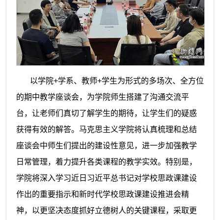
以学院
+学系、教师+学生为形式的多场次、全方位
的期中教学座谈会，
为
学院师生
搭建了
沟通交流
平
台，让老师们
真切了解学生的期待，让学生们的疑惑
获得有效的解答
。
马克思主义学院将
认真梳理和总结
座谈会中
师生们提出的建设性意见，
进一步加强教学
日常
管理，
着力提升各类课程的教学实效。特别是，
学院将深入学习近日习近平总书记对学校思政课建设
作出的重要指示和新时代学校思政课建设推进会精
神，以更坚决态度抓好立德树人的关键课程，采取更