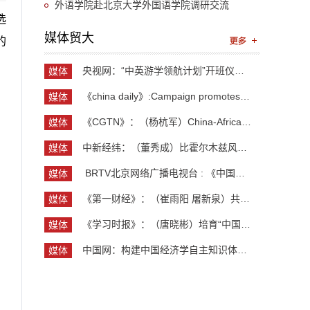
证会
外语学院赴北京大学外国语学院调研交流
选
媒体贸大
的
央视网：“中英游学领航计划”开班仪式举行 300余...
媒体
贸大
《china daily》:Campaign promotes jobs for grad...
媒体
贸大
《CGTN》：（杨杭军）China-Africa cooperation ev...
媒体
贸大
中新经纬：（董秀成）比霍尔木兹风险更严重？曼德...
媒体
贸大
​ BRTV北京网络广播电视台 : 《中国开放型经济学...
媒体
贸大
《第一财经》：（崔雨阳 屠新泉）共识筑基，规则正...
媒体
贸大
《学习时报》：（唐晓彬）培育“中国服务”品牌的...
媒体
贸大
中国网：构建中国经济学自主知识体系论坛暨《中国...
媒体
贸大