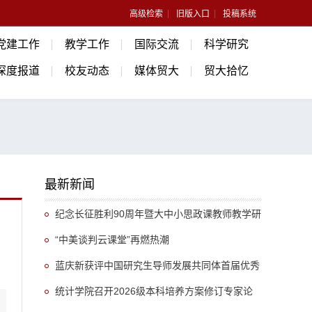
高级检索
旧版入口
投稿系统
党建工作
教学工作
国际交流
科学研究
深度报道
校友动态
媒体贸大
贸大拾忆
最新新闻
纪念长征胜利90周年暨大中小思政课教师教学研
讨会成功举办
“中美谈判云课堂”再燃热潮
蓝庆新获评中国研究生导师发展共同体首届优秀
研究生导师
统计学院召开2026级本科培养方案修订专家论