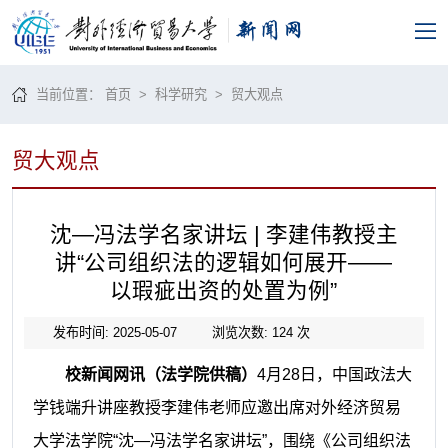
当前位置：
首页
>
科学研究
>
贸大观点
贸大观点
沈—冯法学名家讲坛 | 李建伟教授主
讲“公司组织法的逻辑如何展开——
以瑕疵出资的处置为例”
发布时间: 2025-05-07
浏览次数:
124
次
校新闻网讯（法学院供稿）
4月28日，中国政法大
学钱端升讲座教授李建伟老师应邀
出席
对外经济贸易
大学法学院
“沈—冯法学名家讲坛”，
围绕《公司组织法