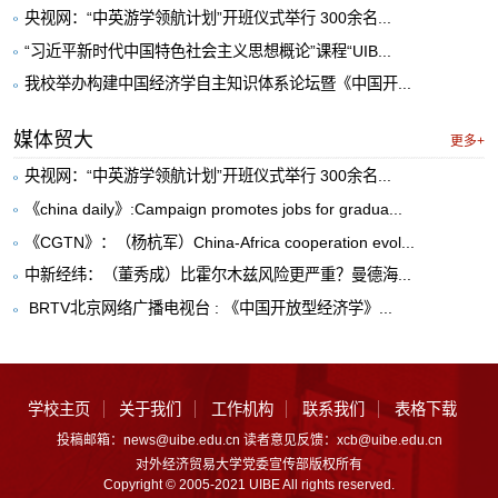
央视网：“中英游学领航计划”开班仪式举行 300余名...
“习近平新时代中国特色社会主义思想概论”课程“UIB...
我校举办构建中国经济学自主知识体系论坛暨《中国开...
媒体贸大
更多+
央视网：“中英游学领航计划”开班仪式举行 300余名...
《china daily》:Campaign promotes jobs for gradua...
《CGTN》：（杨杭军）China-Africa cooperation evol...
中新经纬：（董秀成）比霍尔木兹风险更严重？曼德海...
​ BRTV北京网络广播电视台 : 《中国开放型经济学》...
学校主页
关于我们
工作机构
联系我们
表格下载
投稿邮箱：news@uibe.edu.cn 读者意见反馈：xcb@uibe.edu.cn
对外经济贸易大学党委宣传部版权所有
Copyright © 2005-2021 UIBE All rights reserved.