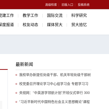
高级检索
旧版入口
投稿系统
党建工作
教学工作
国际交流
科学研究
深度报道
校友动态
媒体贸大
贸大拾忆
最新新闻
我校举办新提任处级干部、机关年轻处级干部树
立和践行正确政绩观专题培训班
校党委召开理论学习中心组学习会 专题学习习
近平总书记关于推动哲学社会科学高质量发展的重
央视网：“中英游学领航计划”开班仪式举行 300
要指示精神
余名英国学生开启“游学中国”旅程
“习近平新时代中国特色社会主义思想概论”课程