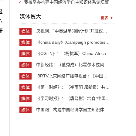
“UIBE新思想大讲堂”第九讲开讲
我校举办构建中国经济学自主知识体系论坛暨
暨
《中国开放型经济学》教学研讨会
媒体贸大
六
研
央视网：“中英游学领航计划”开班仪式举行 300余...
媒体
贸大
《china daily》:Campaign promotes jobs for grad...
媒体
贸大
《CGTN》：（杨杭军）China-Africa cooperation ev...
媒体
贸大
中新经纬：（董秀成）比霍尔木兹风险更严重？曼德...
媒体
贸大
​ BRTV北京网络广播电视台 : 《中国开放型经济学...
媒体
贸大
《第一财经》：（崔雨阳 屠新泉）共识筑基，规则正...
媒体
贸大
《学习时报》：（唐晓彬）培育“中国服务”品牌的...
媒体
贸大
中国网：构建中国经济学自主知识体系论坛暨《中国...
媒体
贸大