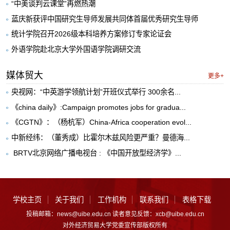
“中美谈判云课堂”再燃热潮
蓝庆新获评中国研究生导师发展共同体首届优秀研究生导师
统计学院召开2026级本科培养方案修订专家论证会
外语学院赴北京大学外国语学院调研交流
媒体贸大
更多+
央视网：“中英游学领航计划”开班仪式举行 300余名...
《china daily》:Campaign promotes jobs for gradua...
《CGTN》：（杨杭军）China-Africa cooperation evol...
中新经纬：（董秀成）比霍尔木兹风险更严重？曼德海...
​ BRTV北京网络广播电视台 : 《中国开放型经济学》...
学校主页
关于我们
工作机构
联系我们
表格下载
投稿邮箱：news@uibe.edu.cn 读者意见反馈：xcb@uibe.edu.cn
对外经济贸易大学党委宣传部版权所有