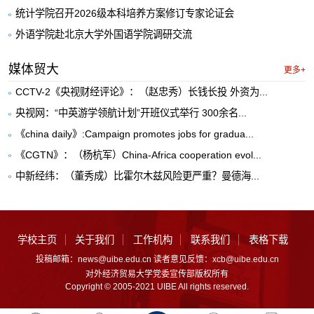
统计学院召开2026级本科培养方案修订专家论证会
外语学院赴北京大学外国语学院调研交流
媒体贸大
更多+
CCTV-2《央视财经评论》：（赵忠秀）长钱长投 外资为...
央视网：“中英游学领航计划”开班仪式举行 300余名...
《china daily》:Campaign promotes jobs for gradua...
《CGTN》：（杨杭军）China-Africa cooperation evol...
中新经纬：（董秀成）比霍尔木兹风险更严重？曼德海...
学校主页
关于我们
工作机构
联系我们
表格下载
投稿邮箱：news@uibe.edu.cn 读者意见反馈：xcb@uibe.edu.cn
对外经济贸易大学党委宣传部版权所有
Copyright © 2005-2021 UIBE All rights reserved.