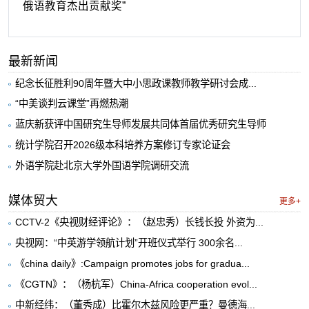
俄语教育杰出贡献奖”
最新新闻
纪念长征胜利90周年暨大中小思政课教师教学研讨会成...
“中美谈判云课堂”再燃热潮
蓝庆新获评中国研究生导师发展共同体首届优秀研究生导师
统计学院召开2026级本科培养方案修订专家论证会
外语学院赴北京大学外国语学院调研交流
媒体贸大
更多+
CCTV-2《央视财经评论》：（赵忠秀）长钱长投 外资为...
央视网：“中英游学领航计划”开班仪式举行 300余名...
《china daily》:Campaign promotes jobs for gradua...
《CGTN》：（杨杭军）China-Africa cooperation evol...
中新经纬：（董秀成）比霍尔木兹风险更严重？曼德海...