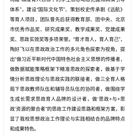
体系”，建设“国际文化节”、策划校史传承剧《远航》
等育人项目，团队
曾
先后
获得
教育部、团中央、北京
市优秀作品奖、研究成果奖、教学成果奖、党建成果
奖、思政实效奖等多项
荣誉
。
“育才育人，育人育己”，
陶好飞以在思政政治工作的多元角色探索为视角，提
出“做习近平新时代中国特色社会主义思想的传播者，
做数据赋能策略框架下精准思政的探索者，做基于学
情分析思政理论与思政实践的联接者，做三全育人格
局下思政教师队伍和辅导员队伍的协同者，做围绕学
生成长需求思政育人品牌的设计者，做
‘
思政
+与+思
政
’
资源的聚合者
”的思政工作建设思路和框架方案，彰
显了我校思想政治工作理论与实践相结合的品牌特点
和成果特色。