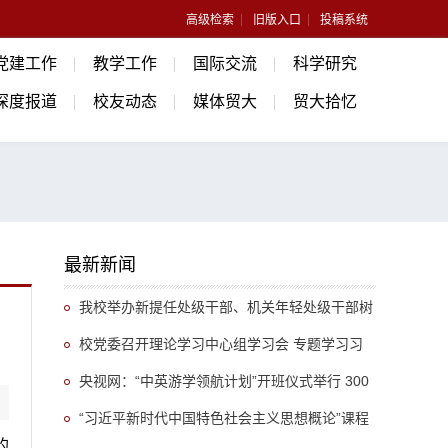
高级检索
旧版入口
投稿系统
党建工作
教学工作
国际交流
科学研究
深度报道
校友动态
媒体贸大
贸大拾忆
最新新闻
我校举办新提任处级干部、机关年轻处级干部树
立和践行正确政绩观专题培训班
校党委召开理论学习中心组学习会 专题学习习
近平总书记关于推动哲学社会科学高质量发展的重
央视网：“中英游学领航计划”开班仪式举行 300
要指示精神
余名英国学生开启“游学中国”旅程
“习近平新时代中国特色社会主义思想概论”课程
的