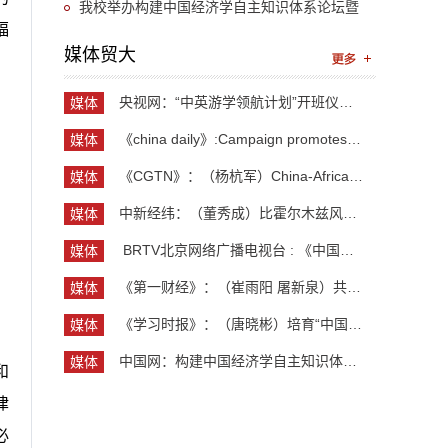
“UIBE新思想大讲堂”第九讲开讲
我校举办构建中国经济学自主知识体系论坛暨
福
《中国开放型经济学》教学研讨会
媒体贸大
央视网：“中英游学领航计划”开班仪式举行 300余...
媒体
贸大
《china daily》:Campaign promotes jobs for grad...
媒体
贸大
《CGTN》：（杨杭军）China-Africa cooperation ev...
媒体
贸大
中新经纬：（董秀成）比霍尔木兹风险更严重？曼德...
媒体
贸大
​ BRTV北京网络广播电视台 : 《中国开放型经济学...
媒体
贸大
《第一财经》：（崔雨阳 屠新泉）共识筑基，规则正...
媒体
贸大
《学习时报》：（唐晓彬）培育“中国服务”品牌的...
媒体
贸大
中国网：构建中国经济学自主知识体系论坛暨《中国...
媒体
和
贸大
律
必