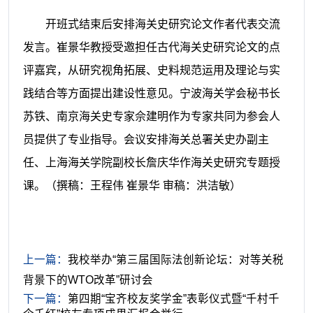
开班式结束后安排海关史研究论文作者代表交流
发言。崔景华教授受邀担任古代海关史研究论文的点
评嘉宾，从研究视角拓展、史料规范运用及理论与实
践结合等方面提出建设性意见。宁波海关学会秘书长
苏铁、南京海关史专家佘建明作为专家共同为参会人
员提供了专业指导。会议安排海关总署关史办副主
任、上海海关学院副校长詹庆华作海关史研究专题授
课。
（撰
稿：王程伟 崔景华 审稿：洪洁敏）
上一篇：
我校举办“第三届国际法创新论坛：对等关税
背景下的WTO改革”研讨会
下一篇：
第四期“宝齐校友奖学金”表彰仪式暨“千村千