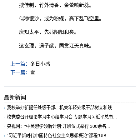
搜佳制，竹外清香，金蕾喷新蕊。
似糁银沙，或为粉蝶，高下乱飞空里。
庆知太平，先兆阴阳和矣。
这玄理，遇子猷，同赏江天真味。
上一篇：
冬日小感
下一篇：
雪
最新新闻
我校举办新提任处级干部、机关年轻处级干部树立和践...
校党委召开理论学习中心组学习会 专题学习习近平总书...
央视网：“中英游学领航计划”开班仪式举行 300余名...
“习近平新时代中国特色社会主义思想概论”课程“UIB...