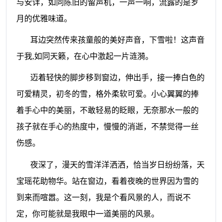
与安详，如同陈旧的留声机，一声一响，流露的是岁
月的优雅味道。
耳边突然传来孩童般的美好声音，下雪啦！这声音
于我
,
如同天籁，在心中激起一片涟漪。
迈着轻快的脚步移到窗边，伸出手，接一捧白色的
可爱精灵，初冬的雪，格外柔软可爱。小心翼翼的捧
着手心中的美丽，不敢轻易的眨眼，无奈那水一般的
孩子就在手心的热度中，慢慢的消逝，不禁觉得一丝
伤感。
夜深了，漫天的雪洋洋洒洒，恰当岁日纷纷落，天
宝瑶花助物华。站在窗边，看着夜晚的世界因为雪的
到来而喧嚣。这一刻，我是个看风景的人，而说不
定，你可能就是我眼中一道美丽的风景。