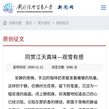
当前位置：
首页
>
贸大拾忆
>
原创征文
原创征文
同赏江天真味---观雪有感
发布时间: 2009-11-12
浏览次数:
3586
次
安静的夜晚，手边的咖啡奶茶散发着暖暖的热量。
这样的宁静，
仿佛时光荏苒，留下的笔墨，沉淀为一
幅安逸的画面。闭上眼假寐，却清醒地知道自己的心
已经沦陷，沦陷在那奶香的缭绕，那属于夜晚的静谧