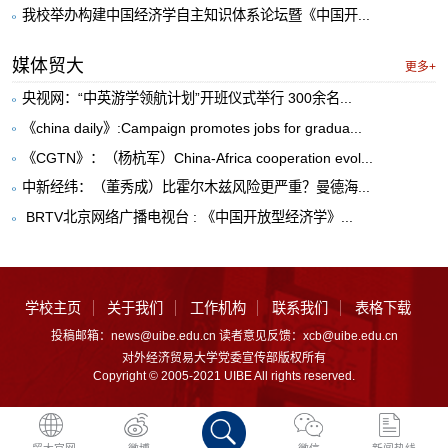
我校举办构建中国经济学自主知识体系论坛暨《中国开...
媒体贸大
更多+
央视网：“中英游学领航计划”开班仪式举行 300余名...
《china daily》:Campaign promotes jobs for gradua...
《CGTN》：（杨杭军）China-Africa cooperation evol...
中新经纬：（董秀成）比霍尔木兹风险更严重？曼德海...
​ BRTV北京网络广播电视台 : 《中国开放型经济学》...
学校主页
关于我们
工作机构
联系我们
表格下载
投稿邮箱：news@uibe.edu.cn 读者意见反馈：xcb@uibe.edu.cn
对外经济贸易大学党委宣传部版权所有
Copyright © 2005-2021 UIBE All rights reserved.
贸大官网
微博
微信
新闻热线