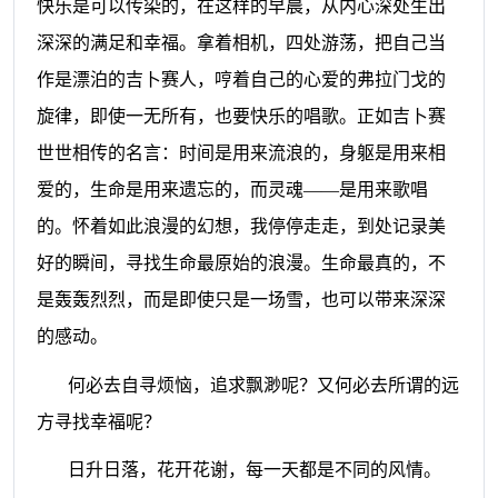
快乐是可以传染的，在这样的早晨，从内心深处生出
深深的满足和幸福。拿着相机，四处游荡，把自己当
作是漂泊的吉卜赛人，哼着自己的心爱的弗拉门戈的
旋律，即使一无所有，也要快乐的唱歌。正如吉卜赛
世世相传的名言：
时间是用来流浪的，身躯是用来相
爱的，生命是用来遗忘的，而灵魂
——
是用来歌唱
的。怀着如此浪漫的幻想，我停停走走，到处记录美
好的瞬间，寻找生命最原始的浪漫。生命最真的，不
是轰轰烈烈，而是即使只是一场雪，也可以带来深深
的感动。
何必去自寻烦恼，追求飘渺呢？又何必去所谓的远
方寻找幸福呢？
日升日落，花开花谢，每一天都是不同的风情。