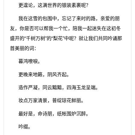
更遑论，这满世界的银装素裹呢？
我在这雪的包围中，忘记了来时的路，亲爱的朋
友，你是否可以帮我一个忙，陪我一起迷失在这初冬
盛开的“千树万树”的“梨花”中呢？就让我们共同吟诵那
首美丽的词：
暮鸿嘹唳。
更晚来地籁，阴风齐起。
造作严凝，同云黯黯，四海玉龙呈端。
妆点万家清景，普绽琼花鲜丽。
最好是，命诗朋，纸帐围炉沉醉。
吟缀。