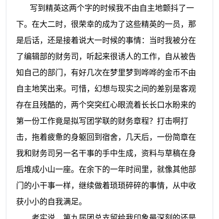
写到精英这两个字的时候我不由自主地颤抖了一
下。在大二时，很荣幸的成为了这些精英的一员，那
是后话，还是接着说大一时候的事情：当时我被分在
了编辑部的财务司，听起来很诱人的工作，自从被告
知自己的部门，有好几次在梦里梦到哗哗的金币不由
自主地笑出来。可惜，幻想与现实之间的差别是客观
存在且残酷的，两个突突红心眼流着长长口水盼来的
第一份工作竟是拟写团学联的财务章程？打击啊打
击，拖着疲惫的身躯回到宿舍，几天后，一份简章在
我和财务司另一名干事的手中生成，资料与草稿在身
后堆成小山一座。在余下的一年时间里，就像其他部
门的小干事一样，继续做着琐琐碎碎的事情，从中收
获小小的自我满足。
老实说，第九届团总支留给我印象最深刻的还是