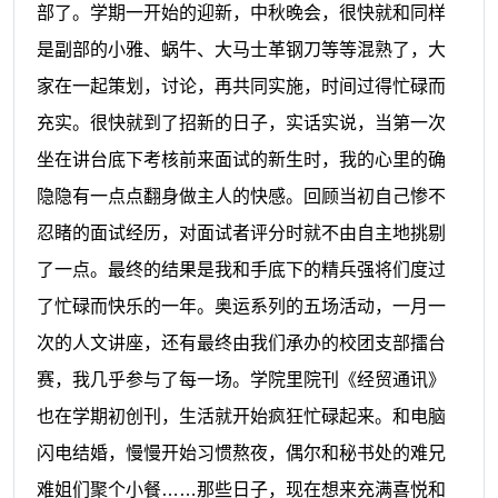
部了。学期一开始的迎新，中秋晚会，很快就和同样
是副部的小雅、蜗牛、大马士革钢刀等等混熟了，大
家在一起策划，讨论，再共同实施，时间过得忙碌而
充实。很快就到了招新的日子，实话实说，当第一次
坐在讲台底下考核前来面试的新生时，我的心里的确
隐隐有一点点翻身做主人的快感。回顾当初自己惨不
忍睹的面试经历，对面试者评分时就不由自主地挑剔
了一点。最终的结果是我和手底下的精兵强将们度过
了忙碌而快乐的一年。奥运系列的五场活动，一月一
次的人文讲座，还有最终由我们承办的校团支部擂台
赛，我几乎参与了每一场。学院里院刊《经贸通讯》
也在学期初创刊，生活就开始疯狂忙碌起来。和电脑
闪电结婚，慢慢开始习惯熬夜，偶尔和秘书处的难兄
难姐们聚个小餐……那些日子，现在想来充满喜悦和