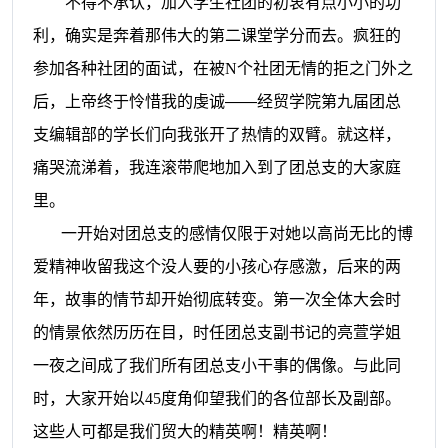
不得不承认，加入学生社团的初衷有点小小的功
利，确实是奔着那伟大的第二课堂学分而去。疯狂的
参加各种社团的面试，在被
N
个社团无情的拒之门外之
后，上帝终于怜惜我的虔诚——经贸学院第九届团总
支编辑部的学长们向我张开了热情的双臂。就这样，
痛哭流涕着，我连滚带爬地加入到了团总支的大家庭
里。
一开始对团总支的感情仅限于对她以高尚无比的博
爱精神收留我这个没人要的小孩心存感激，后来的两
年，故事的情节却开始彻底转变。第一次全体大会时
的情景依然历历在目，时任团总支副书记的亮萱学姐
一夜之间成了我们所有团总支小干事的偶像。与此同
时，大家开始以
45
度角仰望我们的各位部长及副部。
这些人可都是我们贸大的精英啊！精英啊！