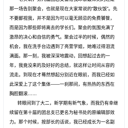
那一场告别聚会，也就是现在大家常说的“散伙饭”。先
不要鄙视我，并不是因为可以毫无顾忌的免费饕餮，
而是因为那些即将离去的学长们。聚会的氛围充满了
激昂的决心和自信的勇气。聚会过半的时候，偶然的
机会，我在洗手台边遇到了亮萱学姐，她难过得泪流
满面。那一刻，我被深深地震动，回想起过去的一
年，我竟没来的及好好的总结，就这样让时间从容的
流走。到现在才蓦然想起分别近在眼前，而我已经如
此深爱上了这个集体——一刹那间，有热热的东西在
胸腔翻滚……
转眼间到了大二，新学期有新气象，而我仍有幸继
续留在第十届的团总支已更名为秘书处的原编辑部效
力。那个时候，按部长的话说，我已经成长为一名副