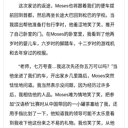
这次家访的返途，
Moses也将跟着我们的便车提
前回到首都，然后再坐长途大巴回到松巴的学校。当
我提出帮他准备打包行李时，他羞涩地笑了笑，推开
了自己卧室的门。
在
Moses
的卧室里
，
我看到了他两
岁时的婴儿车，六岁时的脚踏车，十二岁时的游戏机
和去年穿过的校服。
“老师，七万夸查…我这次先还你五万可以吗？”当
他坐进了我们的车，开出家乡几里路后，Moses突然
怯怯地问道。我当然表示没问题
，因为经历过许多
后，我相信他的人品。
Moses难为情地笑了笑，把
参
加
“汉语桥”比赛时
从中国带回的一小罐茶塞给了我，还
用手指比划了一下，他知道我的领导可能不太乐意看
到我收下他这份来之不易的礼物。我也笑了笑，从他