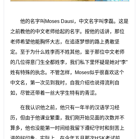
他的名字叫
Moses Dausi，中文名字叫李磊。这是
之前教他的中文老师给起的名字
。
按他的话讲，那位
老师希望他能胸怀大志，在追逐梦想的路上勇敢坚
定。至于为什么姓李而不姓
其他
，鉴于那位中文老师
的几位得意门生全都姓李，我们私下里怀疑是她对
“李”
姓有特殊的执念
。不管怎样，
Moses似乎很喜欢这个
中文名，第一次见到我时，自我介绍也说得流利自
如，尽管还带着一丝大学生特有的青涩。
在我认识他之前，他
只有
一年半的汉语学习经
历，但由于他课业繁重
，
我们刚开始见面的次数并不
算多，他也没能第一时间给我留下遵纪守时和刻苦上
进的好印象。实际上，在今年五月那次
HSK考试前