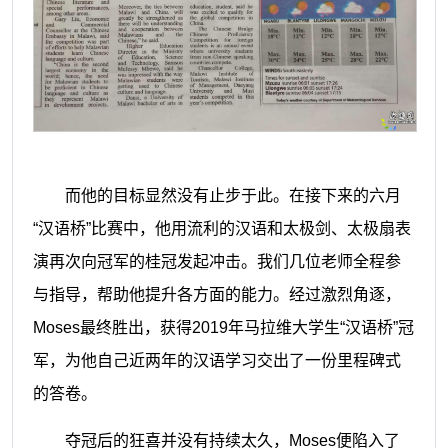
而他的目标显然没有止步于此。在接下来的六月
“
汉语桥
”
比赛中，他
用
流利的汉语和太极剑、太极扇表
演再次向冠军的桂冠发起冲击。我们几位老师全程参
与指导
，帮助他提升各方面的能力。经过激烈角逐，
Moses最终胜出
，获得
2
019年马拉维大学生
“汉语桥”冠
军，
为他自己近两年的汉语学习交出了一份里程碑式
的答卷。
夺冠后的狂喜并没有持续太久，
Moses便陷入了