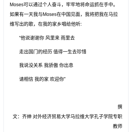
Moses可以通过个人奋斗，牢牢地将命运抓在手中。
如果
有一天我与
Moses
在中国见面
，
我将把我在马拉
维写出的歌，在我的家乡唱给他听
:
“他说谢谢你 风里来 雨里去
走出国门的经历
值得一生去珍惜
我说没关系
我骄傲
你出息
请相信
我的家
欢迎你
”
撰
文：齐绅
对外经济贸易大学马拉维大学
孔子学院专职
教师