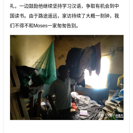
礼，一边
鼓励
他继续坚持学习汉语
，
争取有机会到中
国读书。由于路途遥远，
家访
持续了大概一刻钟，我
们不得不和
M
oses一家匆匆告别。