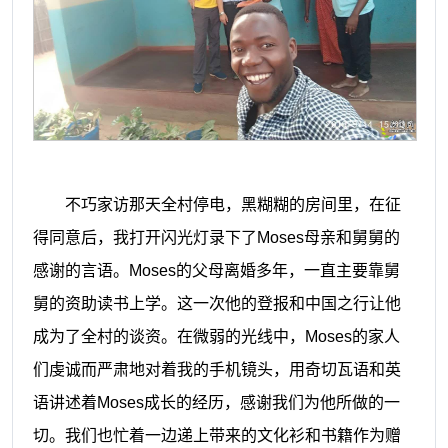
不巧
家访那天
全村停电，黑糊糊的房间里，在征
得同意后
，
我打开闪光灯录下了
Moses母亲和舅舅的
感谢的言语。
Moses
的父母离婚多年，一直主要靠舅
舅的
资助
读书上学。这一次他的登报和中国之行让他
成为了全村的谈资。在微弱的光线
中
，
Moses的家人
们虔诚而严肃地对着我的手机镜头，用奇切瓦语和英
语讲述着Moses成长的经历，感谢我们为他所做的一
切。我们也忙着一边递上带来的文化衫和书籍作为赠