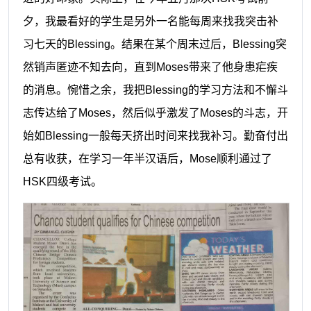
夕，我最看好的学生是
另外
一名能每周来找我突击补
习七天的
Blessing。结果在某个周末过后，Blessing突
然销声匿迹不知去向，直到Moses带来了他身患疟疾
的消息。惋惜之余，我把Blessing的学习方法和不懈斗
志传达给了Moses，然后似乎
激发
了
Moses的斗志，开
始如Blessing一般每天挤出时间来找我补习
。勤奋付出
总有收获
，在学习一年半汉语后，
Mose
顺利
通过了
HSK四级考试。