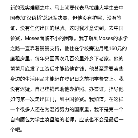
新的现实难题之中。马上就要代表马拉维
大学生
去中
国参加
“
汉语桥
”
总冠军决赛，但他没有护照，没有签
证，没有任何出国的经验。
这时我
才意识到，去中国
参赛
，
Moses面临不小的困难
。我
了解到
Moses的求学
之路一直靠着舅舅支持
，他
住在学校旁边月租
160元的
廉租房里，每年只回两次几百公里外乡下老家。他的
舅舅月底发了工资后才能给他寄钱，他甚至需要卖些
身边的生活用品才能赶在登记日之前把学费交上。
我
没有
迟疑
，自己
垫钱帮助他办护照
、
办签证
，指导他
如何第一次走出国门，到中国参赛。我
知道
，
在这样
一个很多人还在为温饱努力的国家里，我不是第一个
自掏腰包为学生凑盘缠的老师，应该也不会是最后一
个吧。