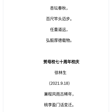
杏坛春秋，
百尺竿头迈步。
任重道远，
弘毅厚德载物。
贺母校七十周年校庆
徐林生
（
2021.9.18
）
兼程风雨古稀年，
桃李盈门话变迁。