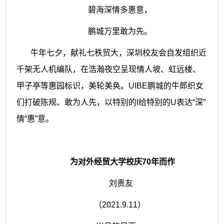
碧海深情多惠意，
鹏城万里敢为先。
牛年七夕，献礼七秩贸大，深圳校友会自发组织近
千架无人机编队，在浩瀚夜空呈现情人坡、虹远楼、
甲子亭等惠园标识，美轮美奂。
UIBE
鹏城的牛郎织女
们打破陈规、敢为人先，以特别的
I
给特别的
U
表达“深”
情“惠”意。
为对外经贸大学校庆
70
年而作
刘贵友
（
2021.9.11
）