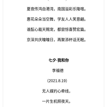
夏夜传鸿自港湾，南国溢彩乐隆喧。
惠花朵朵当空舞，学友人人笑意翩。
谁酝心裁天赐宠，都尝惊喜赞宏篇。
京深共庆曈曈日，再聚添杯话无眠。
七夕
·我和你
李福德
（
2021.8.19
）
无人媒妁心牵线，
一片生机照夜天。