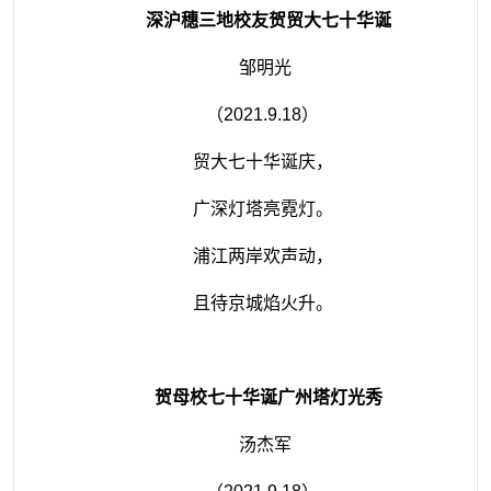
深沪穗三地校友贺贸大七十华诞
邹明光
（
2021.9.18
）
贸大七十华诞庆，
广深灯塔亮霓灯。
浦江两岸欢声动，
且待京城焰火升。
贺母校七十华诞广州塔灯光秀
汤杰军