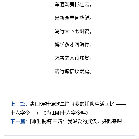
车道沟旁抒壮志，
惠新园里育华鲜。
笃行天下七洲赞，
博学多才四海传。
求索之人诗赋贺，
践行诚信续宏篇。
上一篇：
惠园诗社诗歌二篇《我的插队生活回忆 ——
十六字令 干》《为田姐十六字令呼》
下一篇：
[师生投稿]王婧：我深爱的武汉，好起来吧！