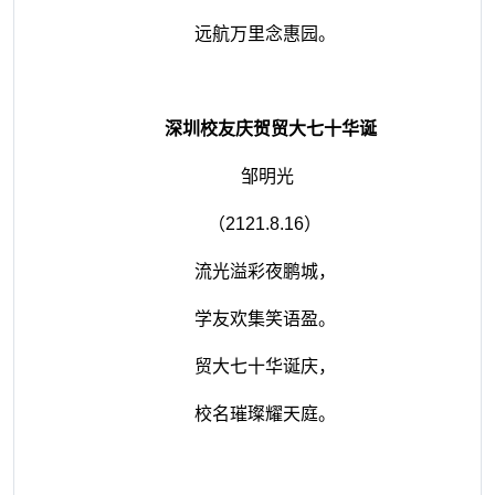
远航万里念惠园。
深圳校友庆贺贸大七十华诞
邹明光
（
2121.8.16
）
流光溢彩夜鹏城，
学友欢集笑语盈。
贸大七十华诞庆，
校名璀璨耀天庭。