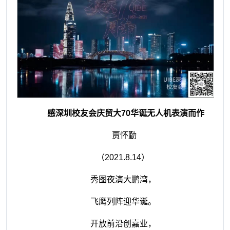
感深圳校友会庆贸大
70
华诞无人机表演而作
贾怀勤
（
2021.8.14
）
秀图夜演大鹏湾，
飞鹰列阵迎华诞。
开放前沿创嘉业，