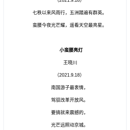
（
2021.9.18
）
七秩以来风雨行，五洲踏遍有群英。
蛮腰今夜光芒耀，遥看天空最亮星。
小蛮腰亮灯
王晓川
（
2021.9.18
）
南国游子最衷情，
驾驭改革开放风。
要搞就来震撼的，
光芒远照动京城。