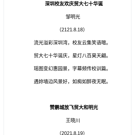
深圳校友欢庆贸大七十华诞
邹明光
（
2121.8.18
）
流光溢彩深圳湾，校友云集笑语暄。
贸大七十华诞庆，星灯八百昊天翩。
瑶图变幻惠园景，字幕频传校训篇。
遇妳墙边风景好，如痴如醉夜无眠。
赞鹏城放飞贸大和明光
王晓川
（
2021.8.19
）