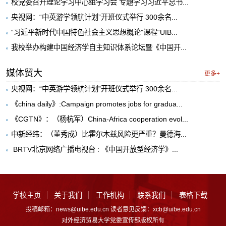
校党委召开理论学习中心组学习会 专题学习习近平总书...
央视网：“中英游学领航计划”开班仪式举行 300余名...
“习近平新时代中国特色社会主义思想概论”课程“UIB...
我校举办构建中国经济学自主知识体系论坛暨《中国开...
媒体贸大
更多+
央视网：“中英游学领航计划”开班仪式举行 300余名...
《china daily》:Campaign promotes jobs for gradua...
《CGTN》：（杨杭军）China-Africa cooperation evol...
中新经纬：（董秀成）比霍尔木兹风险更严重？曼德海...
​ BRTV北京网络广播电视台 : 《中国开放型经济学》...
学校主页
关于我们
工作机构
联系我们
表格下载
投稿邮箱：news@uibe.edu.cn 读者意见反馈：xcb@uibe.edu.cn
对外经济贸易大学党委宣传部版权所有