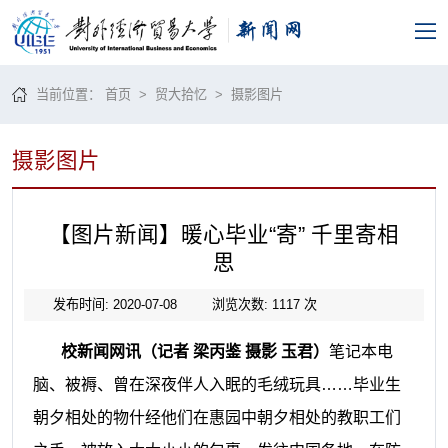
当前位置：
首页
>
贸大拾忆
>
摄影图片
摄影图片
【图片新闻】暖心毕业“寄” 千里寄相
思
发布时间: 2020-07-08
浏览次数:
1117
次
校新闻网讯（记者 梁丙鉴 摄影 玉君）
笔记本电
脑、被褥、曾在深夜伴人入眠的毛绒玩具……毕业生
朝夕相处的物什经他们在惠园中朝夕相处的教职工们