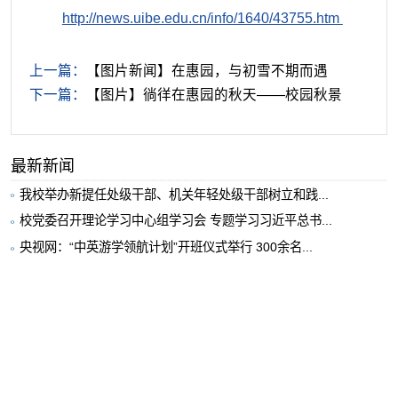
http://news.uibe.edu.cn/info/1640/43755.htm
上一篇：
【图片新闻】在惠园，与初雪不期而遇
下一篇：
【图片】徜徉在惠园的秋天——校园秋景
最新新闻
我校举办新提任处级干部、机关年轻处级干部树立和践...
校党委召开理论学习中心组学习会 专题学习习近平总书...
央视网：“中英游学领航计划”开班仪式举行 300余名...
“习近平新时代中国特色社会主义思想概论”课程“UIB...
我校举办构建中国经济学自主知识体系论坛暨《中国开...
媒体贸大
更多+
央视网：“中英游学领航计划”开班仪式举行 300余名...