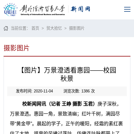
当前位置：
首页
>
贸大拾忆
>
摄影图片
摄影图片
【图片】万景澄透看惠园——校园
秋景
发布时间: 2020-11-04
浏览次数:
1386
次
校新闻网讯（记者 王峥 摄影 玉君）
庚子深秋，
万景澄透。惠园一角，景致清幽；红叶千树，满园尽
带“黄金甲”。晨起的学子，正午的暖阳，经霜的素红裹
住了大地，飒爽的风拂过落叶，仿佛连叶脉都带上了