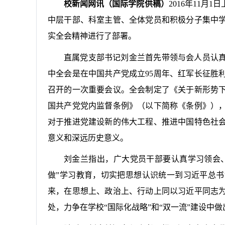
校新闻网讯（国际学院供稿）
2016
年
11
月
1
日
中层干部、科室主管、全体党员和积极分子集中
实全会精神进行了部署。
直属党支部书记刘金兰首先带领与会人员认
中全会是在中国共产党成立
95
周年、红军长征胜
召开的一次重要会议。全会制定了《关于新形势
国共产党党内监督条例》（以下简称《条例》）
对于推进党建设新的伟大工程、推进中国特色社
意义和深远历史意义。
刘金兰指出，广大党员干部要认真学习领会
做
”
学习教育，切实把思想认识统一到习近平总书
来，在思想上、政治上、行动上同以习近平同志
处，力争在学校
“
国际化战略
”
和
“
双一流
”
建设中做