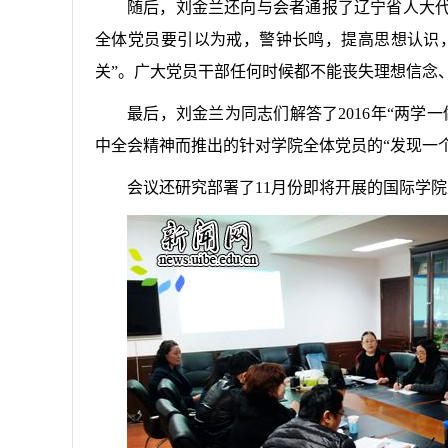
随后，刘金兰还向与会者通报了辽宁省人大
全体党员要引以为戒，警钟长鸣，提高思想认识，
关”。广大党员干部任何时候都不能丧失理想信念
最后，刘金兰为同志们解答了
2016
年
“
两学一
中全会精神而推出的针对学院全体党员的
“
发现一
会议还研究部署了
11
月份即将开展的国际学院