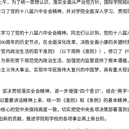
上午，为了统一思想认识，落实全面从严治党方针，国际学院组
学习了党的十八届六中全会精神，并对学院全面深入学习、贯彻
真学习了党的十八届六中全会精神。同志们认识到，党的十八届
利
80
周年的历史节点，在全面深化改革、决胜全面小康的关键时
下党内政治生活的若干准则》（以下简称《准则》），修订了《
，为新形势下规范党内政治生活、加强党内监督提供了根本遵循
会主义伟大事业、实现中华民族伟大复兴的中国梦，具有重大现
、坚决贯彻落实全会精神，进一步增强
“
四个意识
”
，结合
“
两学
记重要讲话精神上来、统一到《准则》和《条例》的基本精神
为核心的党中央保持高度一致，切实把党中央各项决策部署落到
出新的贡献，推进学院和学校的各项事业再上新台阶。