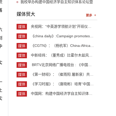
“UIBE新思想大讲堂”第九讲开讲
我校举办构建中国经济学自主知识体系论坛暨
织
落
《中国开放型经济学》教学研讨会
媒体贸大
央视网：“中英游学领航计划”开班仪式举行 300余...
媒体
六
贸大
《china daily》:Campaign promotes jobs for grad...
媒体
刻
贸大
《CGTN》：（杨杭军）China-Africa cooperation ev...
媒体
中
贸大
，
中新经纬：（董秀成）比霍尔木兹风险更严重？曼德...
媒体
贸大
实
​ BRTV北京网络广播电视台 : 《中国开放型经济学...
媒体
贸大
《第一财经》：（崔雨阳 屠新泉）共识筑基，规则正...
媒体
贸大
一
《学习时报》：（唐晓彬）培育“中国服务”品牌的...
媒体
贸大
上
中国网：构建中国经济学自主知识体系论坛暨《中国...
媒体
实
贸大