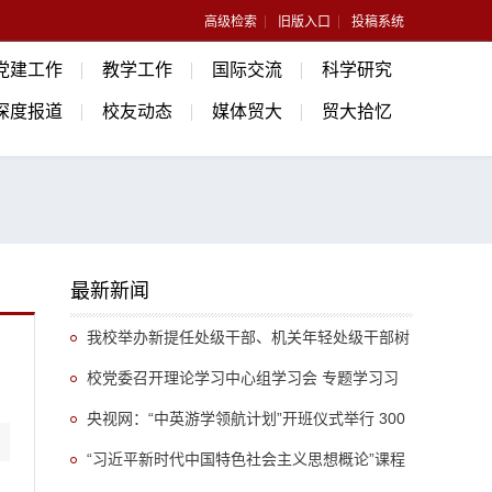
高级检索
旧版入口
投稿系统
党建工作
教学工作
国际交流
科学研究
深度报道
校友动态
媒体贸大
贸大拾忆
最新新闻
我校举办新提任处级干部、机关年轻处级干部树
立和践行正确政绩观专题培训班
校党委召开理论学习中心组学习会 专题学习习
近平总书记关于推动哲学社会科学高质量发展的重
央视网：“中英游学领航计划”开班仪式举行 300
要指示精神
余名英国学生开启“游学中国”旅程
“习近平新时代中国特色社会主义思想概论”课程