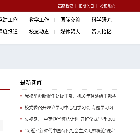
高级检索
旧版入口
投稿系统
党建工作
教学工作
国际交流
科学研究
深度报道
校友动态
媒体贸大
贸大拾忆
最新新闻
我校举办新提任处级干部、机关年轻处级干部树
立和践行正确政绩观专题培训班
校党委召开理论学习中心组学习会 专题学习习
近平总书记关于推动哲学社会科学高质量发展的重
央视网：“中英游学领航计划”开班仪式举行 300
要指示精神
余名英国学生开启“游学中国”旅程
“习近平新时代中国特色社会主义思想概论”课程