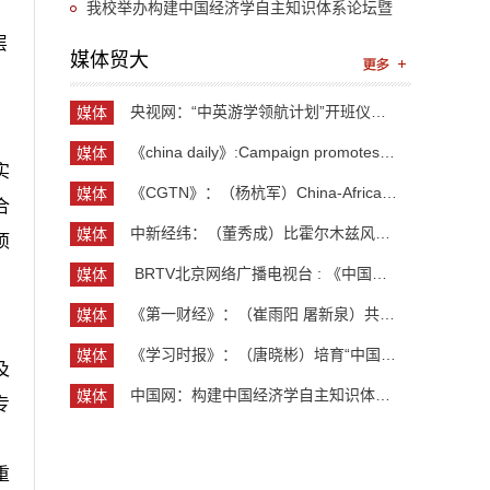
“UIBE新思想大讲堂”第九讲开讲
我校举办构建中国经济学自主知识体系论坛暨
层
《中国开放型经济学》教学研讨会
媒体贸大
央视网：“中英游学领航计划”开班仪式举行 300余...
媒体
贸大
《china daily》:Campaign promotes jobs for grad...
媒体
实
贸大
《CGTN》：（杨杭军）China-Africa cooperation ev...
媒体
合
贸大
中新经纬：（董秀成）比霍尔木兹风险更严重？曼德...
媒体
项
贸大
​ BRTV北京网络广播电视台 : 《中国开放型经济学...
媒体
贸大
《第一财经》：（崔雨阳 屠新泉）共识筑基，规则正...
媒体
贸大
《学习时报》：（唐晓彬）培育“中国服务”品牌的...
媒体
及
贸大
中国网：构建中国经济学自主知识体系论坛暨《中国...
媒体
专
贸大
。
重