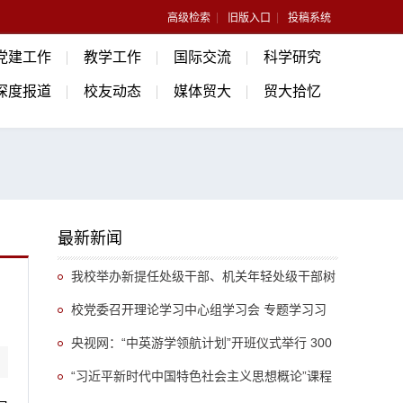
高级检索
旧版入口
投稿系统
党建工作
教学工作
国际交流
科学研究
深度报道
校友动态
媒体贸大
贸大拾忆
最新新闻
我校举办新提任处级干部、机关年轻处级干部树
立和践行正确政绩观专题培训班
校党委召开理论学习中心组学习会 专题学习习
近平总书记关于推动哲学社会科学高质量发展的重
央视网：“中英游学领航计划”开班仪式举行 300
要指示精神
余名英国学生开启“游学中国”旅程
“习近平新时代中国特色社会主义思想概论”课程