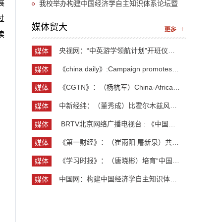
展
“UIBE新思想大讲堂”第九讲开讲
我校举办构建中国经济学自主知识体系论坛暨
过
《中国开放型经济学》教学研讨会
媒体贸大
读
央视网：“中英游学领航计划”开班仪式举行 300余...
媒体
贸大
《china daily》:Campaign promotes jobs for grad...
媒体
贸大
《CGTN》：（杨杭军）China-Africa cooperation ev...
媒体
贸大
中新经纬：（董秀成）比霍尔木兹风险更严重？曼德...
媒体
贸大
​ BRTV北京网络广播电视台 : 《中国开放型经济学...
媒体
贸大
《第一财经》：（崔雨阳 屠新泉）共识筑基，规则正...
媒体
贸大
《学习时报》：（唐晓彬）培育“中国服务”品牌的...
媒体
贸大
中国网：构建中国经济学自主知识体系论坛暨《中国...
媒体
贸大