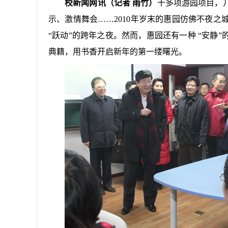
校新闻网讯（记者 雨竹）
十多项游园项目，
示、激情舞会……
2010
年岁末的惠园仿佛不夜之
“跃动”的跨年之夜。然而，惠园还有一种 “安静
典籍，用书香开启新年的第一缕曙光。