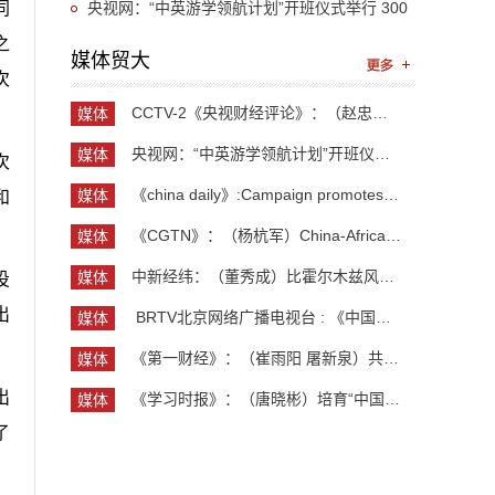
近平总书记关于推动哲学社会科学高质量发展的重
央视网：“中英游学领航计划”开班仪式举行 300
同
之
要指示精神
余名英国学生开启“游学中国”旅程
媒体贸大
次
CCTV-2《央视财经评论》：（赵忠秀）长钱长投 外资...
媒体
贸大
央视网：“中英游学领航计划”开班仪式举行 300余...
媒体
次
贸大
《china daily》:Campaign promotes jobs for grad...
媒体
和
贸大
《CGTN》：（杨杭军）China-Africa cooperation ev...
媒体
贸大
中新经纬：（董秀成）比霍尔木兹风险更严重？曼德...
媒体
投
贸大
出
​ BRTV北京网络广播电视台 : 《中国开放型经济学...
媒体
贸大
《第一财经》：（崔雨阳 屠新泉）共识筑基，规则正...
媒体
贸大
出
《学习时报》：（唐晓彬）培育“中国服务”品牌的...
媒体
贸大
了