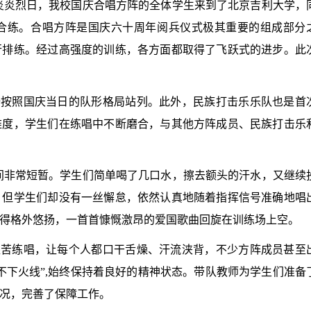
炎炎烈日，我校国庆合唱方阵的全体学生来到了北京吉利大学，
合练。合唱方阵是国庆六十周年阅兵仪式极其重要的组成部分
行排练。经过高强度的训练，各方面都取得了飞跃式的进步。此
全按照国庆当日的队形格局站列。此外，民族打击乐乐队也是首
难度，学生们在练唱中不断磨合，与其他方阵成员、民族打击乐
间非常短暂。学生们简单喝了几口水，擦去额头的汗水，又继续
，但学生们却没有一丝懈怠，依然认真地随着指挥信号准确地唱
得格外悠扬，一首首慷慨激昂的爱国歌曲回旋在训练场上空。
艰苦练唱，让每个人都口干舌燥、汗流浃背，不少方阵成员甚至
不下火线”
,
始终保持着良好的精神状态。带队教师为学生们准备
况，完善了保障工作。