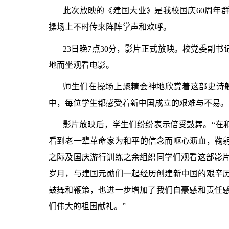
此次放映的《建国大业》是我校国庆
60
周年
操场上不时传来阵阵掌声和欢呼。
23
日晚
7
点
30
分，影片正式放映。校党委副书
地而坐观看电影。
师生们在操场上聚精会神地欣赏着这部史诗
中，每位学生都感受着新中国成立的艰难与不易。
影片放映后，学生们纷纷表示倍受鼓舞。“在
看到老一辈革命家为和平的信念而呕心沥血，鞠躬
之际及国庆游行训练之余组织同学们观看这部影
岁月，与建国元勋们一起经历创建新中国的艰辛历
鼓舞和鞭策，也进一步增加了我们自豪感和责任
们伟大的祖国献礼。”