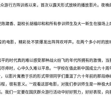
群众游行方阵训练以来，首次以露天形式放映的播放影片。夜晚
记陈建香、副校长胡福印和和所有参训师生及大一新生在操场上
般的电影，精彩处不禁爆发出阵阵欢呼声。在两个多小时的放
和平的时代真的难以感受那种战火纷飞的年代所拥有的激情，当
尽瘁时，心中久久难以平息。”“学校在值此新中国成立六十周
片，以影片寓教于乐的形式带领同学们重温了六十年前的那段峥
程，很有意义。”“观看这部电影，对我们参训师生是一种极大
感。我们一定要在国庆群众游行活动中好好努力，好好表现，向