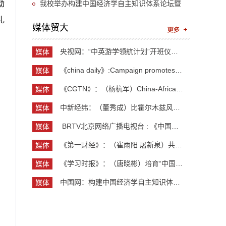
“UIBE新思想大讲堂”第九讲开讲
我校举办构建中国经济学自主知识体系论坛暨
动
礼
《中国开放型经济学》教学研讨会
媒体贸大
央视网：“中英游学领航计划”开班仪式举行 300余...
媒体
贸大
《china daily》:Campaign promotes jobs for grad...
媒体
贸大
《CGTN》：（杨杭军）China-Africa cooperation ev...
媒体
贸大
中新经纬：（董秀成）比霍尔木兹风险更严重？曼德...
媒体
贸大
​ BRTV北京网络广播电视台 : 《中国开放型经济学...
媒体
贸大
《第一财经》：（崔雨阳 屠新泉）共识筑基，规则正...
媒体
贸大
《学习时报》：（唐晓彬）培育“中国服务”品牌的...
媒体
贸大
中国网：构建中国经济学自主知识体系论坛暨《中国...
媒体
贸大