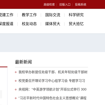
高级检索
旧版入口
投稿系统
党建工作
教学工作
国际交流
科学研究
深度报道
校友动态
媒体贸大
贸大拾忆
最新新闻
我校举办新提任处级干部、机关年轻处级干部树
立和践行正确政绩观专题培训班
校党委召开理论学习中心组学习会 专题学习习
近平总书记关于推动哲学社会科学高质量发展的重
央视网：“中英游学领航计划”开班仪式举行 300
要指示精神
余名英国学生开启“游学中国”旅程
“习近平新时代中国特色社会主义思想概论”课程