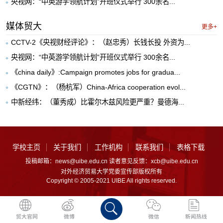
央视网：“中英游学领航计划”开班仪式举行 300余名...
媒体贸大
更多+
CCTV-2《央视财经评论》：（赵忠秀）长钱长投 外资为...
央视网：“中英游学领航计划”开班仪式举行 300余名...
《china daily》:Campaign promotes jobs for gradua...
《CGTN》：（杨杭军）China-Africa cooperation evol...
中新经纬：（董秀成）比霍尔木兹风险更严重？曼德海...
学校主页
关于我们
工作机构
联系我们
表格下载
投稿邮箱：news@uibe.edu.cn 读者意见反馈：xcb@uibe.edu.cn
对外经济贸易大学党委宣传部版权所有
Copyright © 2005-2021 UIBE All rights reserved.
贸大官网
微博
微信
新闻热线