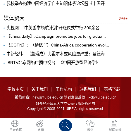
我校举办构建中国经济学自主知识体系论坛暨《中国开...
媒体贸大
更多+
央视网：“中英游学领航计划”开班仪式举行 300余名...
《china daily》:Campaign promotes jobs for gradua...
《CGTN》：（杨杭军）China-Africa cooperation evol...
中新经纬：（董秀成）比霍尔木兹风险更严重？曼德海...
​ BRTV北京网络广播电视台 : 《中国开放型经济学》...
学校主页
关于我们
工作机构
联系我们
表格下载
投稿邮箱：news@uibe.edu.cn 读者意见反馈：xcb@uibe.edu.cn
对外经济贸易大学党委宣传部版权所有
Copyright © 2005-2021 UIBE All rights reserved.
贸大官网
微博
微信
新闻热线