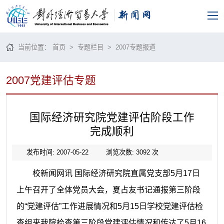
当前位置：
首页
>
专题栏目
>
2007专题报道
2007党建评估专题
国际经济研究院党建评估阶段工作
完成顺利
发布时间: 2007-05-22
浏览次数:
3092
次
校新闻网讯
国际经济研究院直属党支部
5
月
17
日
上午
召开了全体党员大会，夏占友书记通报第三阶段
的“党建评估”工作进展情况和
5
月
15
日
学校党建评估检
查组来我院检查第三阶段党建评估情况和传达了
5
月
16