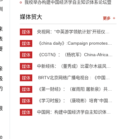
“UIBE新思想大讲堂”第九讲开讲
我校举办构建中国经济学自主知识体系论坛暨
训
《中国开放型经济学》教学研讨会
媒体贸大
来
央视网：“中英游学领航计划”开班仪式举行 300余...
媒体
表
贸大
《china daily》:Campaign promotes jobs for grad...
媒体
要
贸大
《CGTN》：（杨杭军）China-Africa cooperation ev...
媒体
贸大
中新经纬：（董秀成）比霍尔木兹风险更严重？曼德...
媒体
亲
贸大
​ BRTV北京网络广播电视台 : 《中国开放型经济学...
媒体
极
贸大
的
《第一财经》：（崔雨阳 屠新泉）共识筑基，规则正...
媒体
贸大
《学习时报》：（唐晓彬）培育“中国服务”品牌的...
媒体
贸大
很
中国网：构建中国经济学自主知识体系论坛暨《中国...
媒体
贸大
，
珍