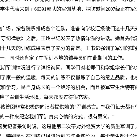
学生代表来到了
66391
部队的军训基地，探访慰问20
07
级正在军
地广场，按各院系排成各个连队，准备向学校汇报他们这十几天
严守纪律歌》之后，王玲书记发表了热情洋溢的讲话。她首先代
们十几天的训练成果表示了充分的肯定。王书记强调了军训的重
一，同时还肯定了在军训基地的辅导员们在此期间的工作。
近期军训情况进行了详细询问，同学们对老师们和学姐学长们的
到了家一般的温暖，每天的训练不仅锻炼了自己的意志品质，也
流和学习，是自身成长的一个绝好的机会，而且被军营生活特有
应了军训生活环境，每天都度过得很充实。
孩曾囡非常积极的向记者提供她的“军训感言。”“我们每天都有
的一种来纪念我们军训真实心情的方式，很有意义。”
接受记者采访时说，这是他第二次带对外经贸大学的新生军训了
苦，特别是现在训练已经进行到方阵合练阶段，每个学生都十分