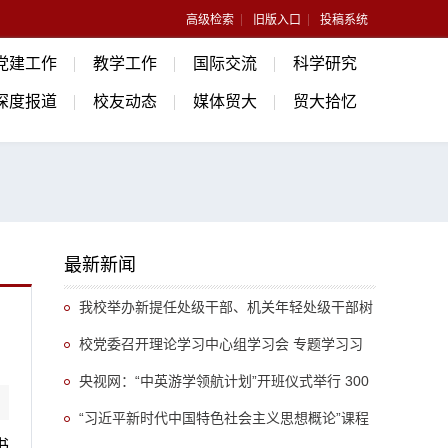
高级检索
旧版入口
投稿系统
党建工作
教学工作
国际交流
科学研究
深度报道
校友动态
媒体贸大
贸大拾忆
最新新闻
我校举办新提任处级干部、机关年轻处级干部树
立和践行正确政绩观专题培训班
校党委召开理论学习中心组学习会 专题学习习
近平总书记关于推动哲学社会科学高质量发展的重
央视网：“中英游学领航计划”开班仪式举行 300
要指示精神
余名英国学生开启“游学中国”旅程
“习近平新时代中国特色社会主义思想概论”课程
书