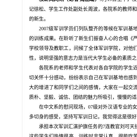
记徐松、学生工作处副处长周波，各院系的教师和
的新生。
2007
级军训学员们列队整齐的等候在军训基
的训练成果。在聆听了新生们振奋人心的合唱《
学校领导及教职工，问候了全体军训学院，对他
性，说明坚强的意志力是当代大学生必备的素质之
各院系的老师和学生代表对各自学院的学生
切关怀十分感动，纷纷表示自己在军训基地也感
大的增进了和同学们之间的感情，大家在一起交
质朴、坚毅、诚信、团结的魅力所吸引，慢慢的适
在中文系的慰问现场，
07
级对外汉语专业的女
多切身的感受，坚持写军训日记，我觉得这是很好
承担本次军训汇演护旗任务的
7
连教官刘可天
这些学生们热情很高，训练时非常认真，很能吃