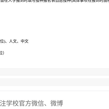
疫苗在入学报到时填写接种报名表自愿接种
(
具体事项在报到时由
位
)
、人文、中文
位）
注学校官方微信、微博