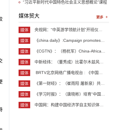
要指示精神
余名英国学生开启“游学中国”旅程
“习近平新时代中国特色社会主义思想概论”课程
“UIBE新思想大讲堂”第九讲开讲
媒体贸大
校
央视网：“中英游学领航计划”开班仪式举行 300余...
媒体
贸大
《china daily》:Campaign promotes jobs for grad...
媒体
贸大
《CGTN》：（杨杭军）China-Africa cooperation ev...
媒体
贸大
交
中新经纬：（董秀成）比霍尔木兹风险更严重？曼德...
媒体
贸大
​ BRTV北京网络广播电视台 : 《中国开放型经济学...
媒体
贸大
便
《第一财经》：（崔雨阳 屠新泉）共识筑基，规则正...
媒体
贸大
《学习时报》：（唐晓彬）培育“中国服务”品牌的...
媒体
贸大
中国网：构建中国经济学自主知识体系论坛暨《中国...
媒体
持
贸大