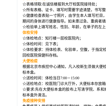
☆表格领取
:
在诚信楼报到大厅校医院接待处；
☆所有表格、证卡、填写时需要字迹清楚，书写整
☆健康检查表贴一寸照片，由学生本人填写栏目
期间的身体进行健康指导。如未患过急、重病者填“
☆检验单上填写姓名、性别、年龄，在单子的左上
体检安排
☆体检地点：知行楼一层校医院内；
☆体检时间：见下表；
☆体检要求：持体检表、化验单，空腹，于指定
回校医院保健科存档。
大便检疫
根据北京市疾控中心通知，凡入校新生须做大便
标本盒。
☆送检时间：体检当日
7:00
－
15:00
☆送检地点：校医院门诊大厅外，大便标本存放箱
☆要求
:
先在大便标本盒的胶布上写清学院、系和
标本盒外清洁。
免疫接种安排