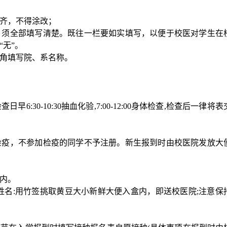
齐，不得涂改；
，须全部填写清楚。既往一栏要如实填写，以便于校医对学生在
无”。
角填写院、系名称。
检查日早
6:30-10:30
抽血化验
,7:00-12:00
身体检查
,
检查后一律将表
检疫，不参加检疫的同学不予注册。新生报到时由校医院发放大
内。
姓名
:
用竹签挑取黄豆大小新鲜大便入盒内，即送校医院
;
注意保