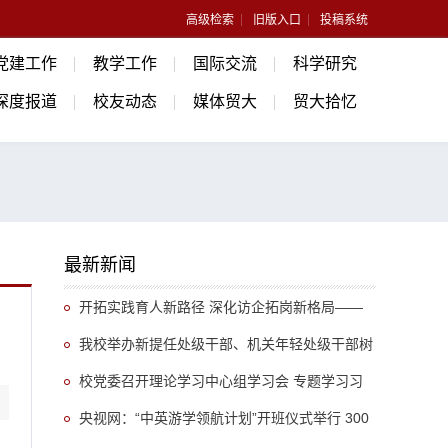
高级检索
旧版入口
投稿系统
党建工作
教学工作
国际交流
科学研究
深度报道
校友动态
媒体贸大
贸大拾忆
最新新闻
开拓实践育人新路径 深化访企拓岗新格局——
法学院持续拓宽校企协同育人渠道，不断加强各方
我校举办新提任处级干部、机关年轻处级干部树
资源联动
立和践行正确政绩观专题培训班
校党委召开理论学习中心组学习会 专题学习习
近平总书记关于推动哲学社会科学高质量发展的重
央视网：“中英游学领航计划”开班仪式举行 300