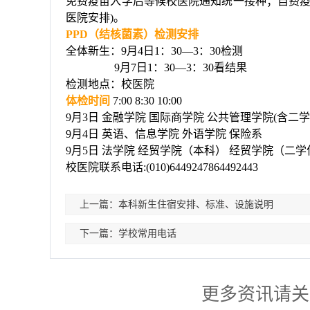
免费疫苗入学后等候校医院通知统一接种；自费
医院安排
)
。
PPD
（结核菌素）检测安排
全体新生：
9
月
4
日
1
：
30
—
3
：
30
检测
9
月
7
日
1
：
30
—
3
：
30
看结果
检测地点：校医院
体检时间
7:00
8:30
10:00
9
月
3
日
金融学院
国际商学院
公共管理学院
(
含二学
9
月
4
日
英语、信息学院
外语学院
保险系
9
月
5
日
法学院
经贸学院（本科）
经贸学院（二学
校医院联系电话
:(010)6449247864492443
上一篇：本科新生住宿安排、标准、设施说明
下一篇：学校常用电话
更多资讯请关