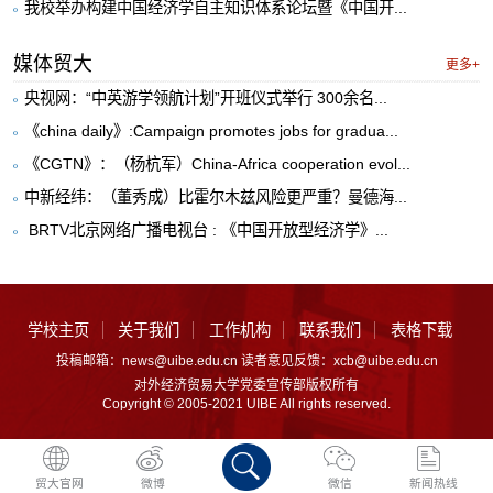
我校举办构建中国经济学自主知识体系论坛暨《中国开...
媒体贸大
更多+
央视网：“中英游学领航计划”开班仪式举行 300余名...
《china daily》:Campaign promotes jobs for gradua...
《CGTN》：（杨杭军）China-Africa cooperation evol...
中新经纬：（董秀成）比霍尔木兹风险更严重？曼德海...
​ BRTV北京网络广播电视台 : 《中国开放型经济学》...
学校主页
关于我们
工作机构
联系我们
表格下载
投稿邮箱：news@uibe.edu.cn 读者意见反馈：xcb@uibe.edu.cn
对外经济贸易大学党委宣传部版权所有
Copyright © 2005-2021 UIBE All rights reserved.
贸大官网
微博
微信
新闻热线