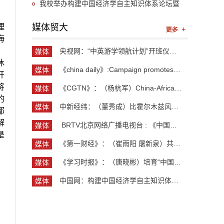
“UIBE新思想大讲堂”第九讲开讲
我校举办构建中国经济学自主知识体系论坛暨
《中国开放型经济学》教学研讨会
理
媒体贸大
海
央视网：“中英游学领航计划”开班仪式举行 300余...
媒体
休
贸大
《china daily》:Campaign promotes jobs for grad...
媒体
开
贸大
将
《CGTN》：（杨杭军）China-Africa cooperation ev...
媒体
的
贸大
中新经纬：（董秀成）比霍尔木兹风险更严重？曼德...
媒体
都
贸大
解
​ BRTV北京网络广播电视台 : 《中国开放型经济学...
媒体
是
贸大
《第一财经》：（崔雨阳 屠新泉）共识筑基，规则正...
媒体
贸大
《学习时报》：（唐晓彬）培育“中国服务”品牌的...
媒体
贸大
中国网：构建中国经济学自主知识体系论坛暨《中国...
媒体
贸大