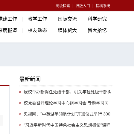
高级检索
旧版入口
投稿系统
党建工作
教学工作
国际交流
科学研究
深度报道
校友动态
媒体贸大
贸大拾忆
最新新闻
我校举办新提任处级干部、机关年轻处级干部树
立和践行正确政绩观专题培训班
校党委召开理论学习中心组学习会 专题学习习
近平总书记关于推动哲学社会科学高质量发展的重
央视网：“中英游学领航计划”开班仪式举行 300
要指示精神
余名英国学生开启“游学中国”旅程
“习近平新时代中国特色社会主义思想概论”课程