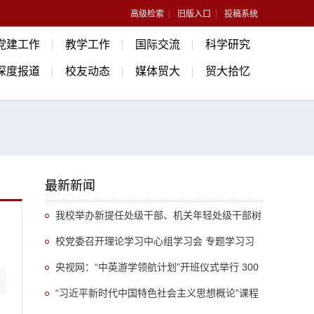
高级检索
旧版入口
投稿系统
党建工作
教学工作
国际交流
科学研究
深度报道
校友动态
媒体贸大
贸大拾忆
最新新闻
我校举办新提任处级干部、机关年轻处级干部树
立和践行正确政绩观专题培训班
校党委召开理论学习中心组学习会 专题学习习
近平总书记关于推动哲学社会科学高质量发展的重
央视网：“中英游学领航计划”开班仪式举行 300
要指示精神
余名英国学生开启“游学中国”旅程
“习近平新时代中国特色社会主义思想概论”课程