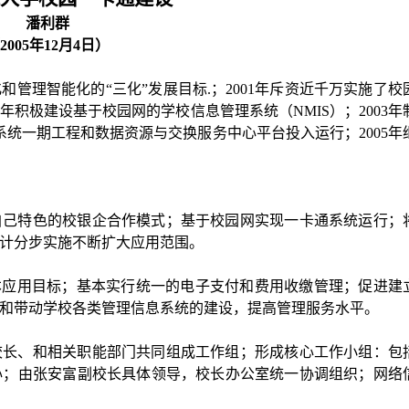
潘利群
2005
年
12
月
4
日）
和管理智能化的“三化”发展目标
.
；
2001
年斥资近千万实施了校
年积极建设基于校园网的学校信息管理系统（
NMIS
）；
2003
年
系统一期工程和数据资源与交换服务中心平台投入运行；
2005
年
自己特色的校银企合作模式；基于校园网实现一卡通系统运行；
计分步实施不断扩大应用范围。
本应用目标；基本实行统一的电子支付和费用收缴管理；促进建
和带动学校各类管理信息系统的建设，提高管理服务水平。
校长、和相关职能部门共同组成工作组；形成核心工作小组：包
心；由张安富副校长具体领导，校长办公室统一协调组织；网络