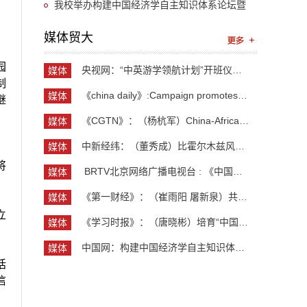
“UIBE新思想大讲堂”第九讲开讲
我校举办构建中国经济学自主知识体系论坛暨
《中国开放型经济学》教学研讨会
媒体贸大
园
央视网：“中英游学领航计划”开班仪式举行 300余...
媒体
制
贸大
《china daily》:Campaign promotes jobs for grad...
媒体
继
贸大
《CGTN》：（杨杭军）China-Africa cooperation ev...
媒体
贸大
中新经纬：（董秀成）比霍尔木兹风险更严重？曼德...
媒体
贸大
将
​ BRTV北京网络广播电视台 : 《中国开放型经济学...
媒体
贸大
《第一财经》：（崔雨阳 屠新泉）共识筑基，规则正...
媒体
贸大
立
《学习时报》：（唐晓彬）培育“中国服务”品牌的...
媒体
贸大
中国网：构建中国经济学自主知识体系论坛暨《中国...
媒体
贸大
括
信