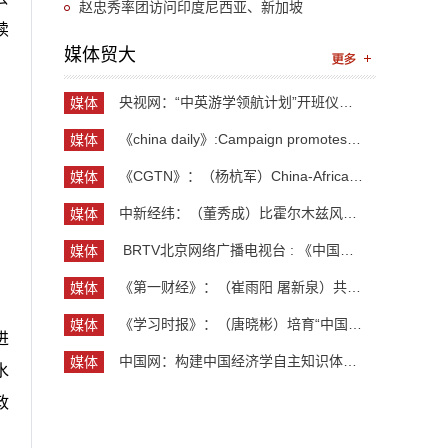
赵忠秀率团访问印度尼西亚、新加坡
续
媒体贸大
央视网：“中英游学领航计划”开班仪式举行 300余...
媒体
贸大
《china daily》:Campaign promotes jobs for grad...
媒体
贸大
《CGTN》：（杨杭军）China-Africa cooperation ev...
媒体
贸大
中新经纬：（董秀成）比霍尔木兹风险更严重？曼德...
媒体
贸大
​ BRTV北京网络广播电视台 : 《中国开放型经济学...
媒体
贸大
《第一财经》：（崔雨阳 屠新泉）共识筑基，规则正...
媒体
贸大
《学习时报》：（唐晓彬）培育“中国服务”品牌的...
媒体
进
贸大
中国网：构建中国经济学自主知识体系论坛暨《中国...
媒体
水
贸大
政