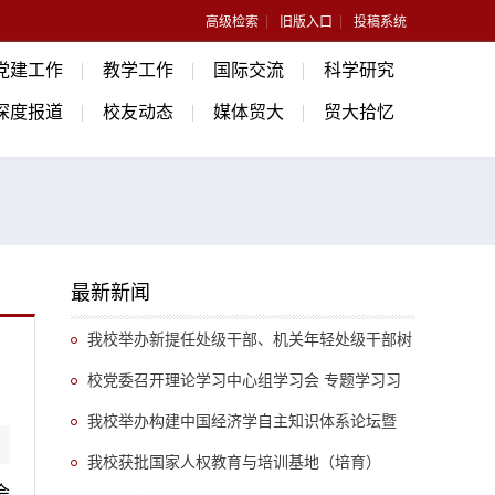
高级检索
旧版入口
投稿系统
党建工作
教学工作
国际交流
科学研究
深度报道
校友动态
媒体贸大
贸大拾忆
最新新闻
我校举办新提任处级干部、机关年轻处级干部树
立和践行正确政绩观专题培训班
校党委召开理论学习中心组学习会 专题学习习
近平总书记关于推动哲学社会科学高质量发展的重
我校举办构建中国经济学自主知识体系论坛暨
要指示精神
《中国开放型经济学》教学研讨会
我校获批国家人权教育与培训基地（培育）
会