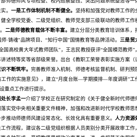
育部师德师风专项检查、校内巡察整改、突出问题系统整治等一
走实。
一是工作体制机制不断健全。
坚持和加强党对教师工作的
，健全学校党委、二级党组织、教师党支部三级联动的教师工作
系。
二是师德教育载体不断丰富。
建立分层分类教育培训体系，
“强师·铸魂”品牌项目、“知行中国”国情教育等品牌活动。
三是贸
全国高校黄大年式教师团队”，王志民教授获评“全国模范教师”
事讲述特等奖等省部级荣誉。出台《教职工荣誉表彰实施方案（
意识不断筑牢。
完善教师准入机制、师德考核监督机制、研判预
工作的实施意见》，建立“月度台账—学期摸排—年度调研”工
设重点工作进行提示。
副处长李孟一
介绍了学校正在研究制定的《关于健全新时代师德
彻落实党中央相关重要文件精神，加强和改进新时代学校教师思
一步推动师德师风建设常态化、长效化具有重要意义。
人力资源
关工作流程，建议各二级党组织根据人员类别分类开展政审工作