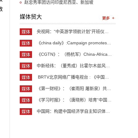
赵忠秀率团访问印度尼西亚、新加坡
教
媒体贸大
央视网：“中英游学领航计划”开班仪式举行 300余...
媒体
贸大
《china daily》:Campaign promotes jobs for grad...
媒体
贸大
《CGTN》：（杨杭军）China-Africa cooperation ev...
媒体
贸大
中新经纬：（董秀成）比霍尔木兹风险更严重？曼德...
媒体
贸大
​ BRTV北京网络广播电视台 : 《中国开放型经济学...
媒体
贸大
《第一财经》：（崔雨阳 屠新泉）共识筑基，规则正...
媒体
贸大
《学习时报》：（唐晓彬）培育“中国服务”品牌的...
媒体
贸大
中国网：构建中国经济学自主知识体系论坛暨《中国...
媒体
贸大