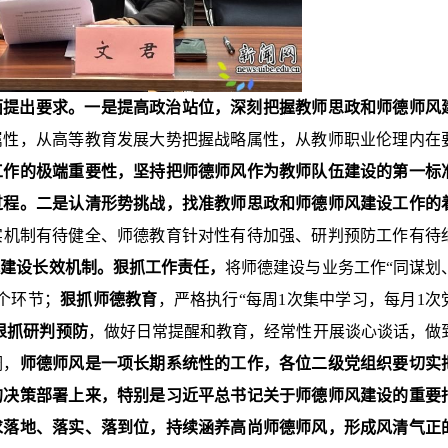
面提出要求。一是提高政治站位，深刻把握教师思政和师德师风
属性，从高等教育发展大势把握战略属性，从教师职业伦理内在
工作的极端重要性，坚持把师德师风作为教师队伍建设的第一标
过程。二是认清形势挑战，找准教师思政和师德师风建设工作的
实机制有待健全、师德教育针对性有待加强、研判预防工作有待
风建设长效机制。狠抓工作责任，
将师德建设与业务工作“同谋划
个环节；
狠抓师德教育
，严格执行“每周1次集中学习，每月1次
狠抓研判预防
，做好日常提醒和教育，经常性开展谈心谈话，做
调，
师德师风是一项长期系统性的工作，各位二级党组织要切实
的决策部署上来，特别是习近平总书记关于师德师风建设的重要
求落地、落实、落到位，持续涵养高尚师德师风，形成风清气正