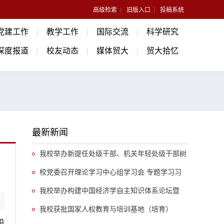
高级检索
旧版入口
投稿系统
党建工作
教学工作
国际交流
科学研究
深度报道
校友动态
媒体贸大
贸大拾忆
最新新闻
我校举办新提任处级干部、机关年轻处级干部树
立和践行正确政绩观专题培训班
校党委召开理论学习中心组学习会 专题学习习
近平总书记关于推动哲学社会科学高质量发展的重
我校举办构建中国经济学自主知识体系论坛暨
要指示精神
《中国开放型经济学》教学研讨会
我校获批国家人权教育与培训基地（培育）
设