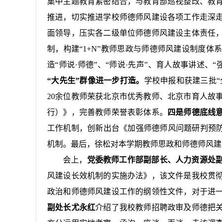
集中主题教育紧密结合，与教育部巡视整改、教
推进，切实推进学校师德师风建设各项工作走深
面领导，压实各二级单位师德师风建设主体责任
制，构建“1+N”教师思政与师德师风建设制度体
造“师说·师德”、“师说·先声”、育人故事讲述、
“大先生”群像进一步打造。
学校申报和获建三批“
20余位教师荣获北京市优秀教师、北京市育人故
行）》，完善教师荣誉表彰体系。
四是师德底线
工作机制，创新出台《加强师德师风问题研判预防
机制。最后，徐松对本学期教师思政和师德师风建
会上，
党委教师工作部副部长、人力资源处
风建设长效机制的实施办法》，该文件是我校贯
政治和师德师风建设工作的纲领性文件，对于进
副处长尤永红
介绍了我校教师招聘政审及师德把