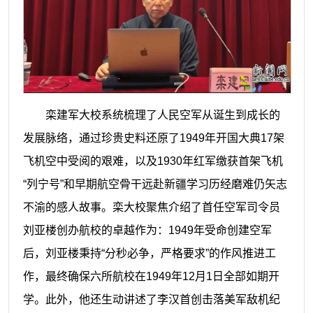
栾建军大校系统梳理了人民空军从诞生到成长的
发展脉络，通过珍贵史料还原了
1949
年开国大典
17
架
飞机空中受阅的艰难，以及
1930
年红军缴获首架飞机
“列宁号”和早期航空骨干远赴新疆学习历经磨难仍矢志
不渝的感人故事。栾大校聚焦介绍了首任空军司令员
刘亚楼创办航校的卓越作为：
1949
年受命创建空军
后，刘亚楼秉持“分秒必争，严格要求”的作风推进工
作，最终确保六所航校在
1949
年
12
月
1
日全部如期开
学。此外，他还生动讲述了李汉首创击落美军敌机纪