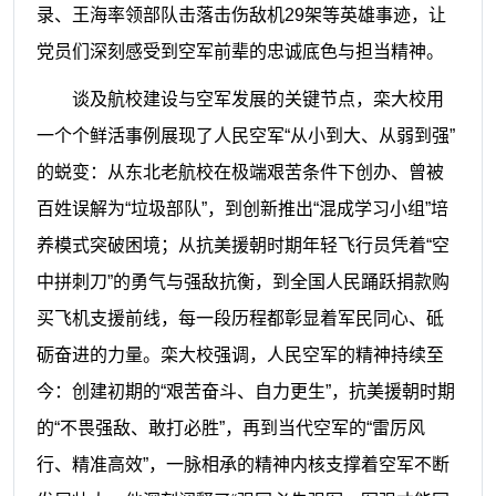
录、王海率领部队击落击伤敌机
29
架等英雄事迹，让
党员们深刻感受到空军前辈的忠诚底色与担当精神。
谈及航校建设与空军发展的关键节点，栾大校用
一个个鲜活事例展现了人民空军
“从小到大、从弱到强”
的蜕变：从东北老航校在极端艰苦条件下创办、曾被
百姓误解为“垃圾部队”，到创新推出“混成学习小组”培
养模式突破困境；从抗美援朝时期年轻飞行员凭着“空
中拼刺刀”的勇气与强敌抗衡，到全国人民踊跃捐款购
买飞机支援前线，每一段历程都彰显着军民同心、砥
砺奋进的力量。栾大校强调，人民空军的精神持续至
今：创建初期的“艰苦奋斗、自力更生”，抗美援朝时期
的“不畏强敌、敢打必胜”，再到当代空军的“雷厉风
行、精准高效”，一脉相承的精神内核支撑着空军不断