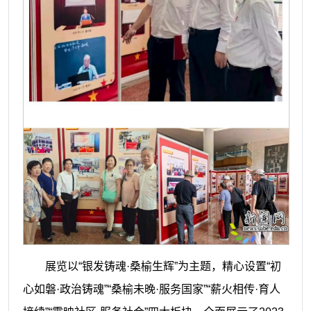
展览以“银发铸魂·桑榆生辉”为主题，精心设置“初
心如磐·政治铸魂”“桑榆未晚·服务国家”“薪火相传·育人