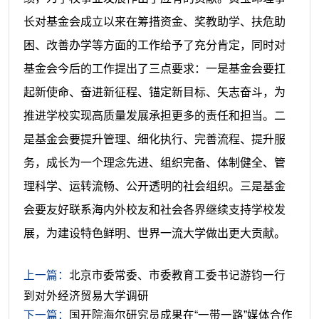
长对基金会成立以来在筹措资金、奖教助学、扶危助
困、改善办学等方面的工作给予了充分肯定，同时对
基金会今后的工作提出了三点要求：
一是
基金会要扛
起新使命、奋进新征程、锚定新目标、矢志奋斗，为
推进学校实现高质量发展承担更多的责任和担当。
二
是
基金会要提升管理、细化执行、完善流程、提升服
务，成长为一个理念先进、组织完备、体制健全、管
理科学、运转流畅、公开透明的社会组织。
三是
基金
会要友好联系海内外校友和社会各界继续支持学校发
展，
为建设特色鲜明、世界一流大学做出更大贡献。
上一篇：
北京市委常委、市委教育工委书记游钧一行
到对外经济贸易大学调研
下一篇：
国开院海尔研究员成果在“一带一路”媒体合作