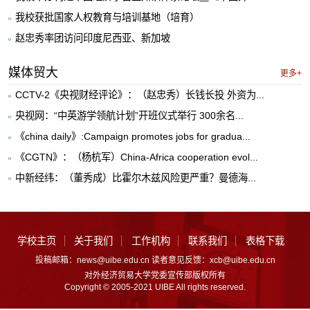
我校获批国家人权教育与培训基地（培育）
赵忠秀率团访问印度尼西亚、新加坡
媒体贸大
更多+
CCTV-2《央视财经评论》：（赵忠秀）长钱长投 外资为...
央视网：“中英游学领航计划”开班仪式举行 300余名...
《china daily》:Campaign promotes jobs for gradua...
《CGTN》：（杨杭军）China-Africa cooperation evol...
中新经纬：（董秀成）比霍尔木兹风险更严重？曼德海...
学校主页
关于我们
工作机构
联系我们
表格下载
投稿邮箱：news@uibe.edu.cn 读者意见反馈：xcb@uibe.edu.cn
对外经济贸易大学党委宣传部版权所有
Copyright © 2005-2021 UIBE All rights reserved.