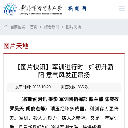
当前位置：
首页
>
综合新闻
>
图片天地
图片天地
【图片快讯】军训进行时 | 如初升骄
阳 意气风发正昂扬
发布时间: 2023-10-20
浏览次数:
365
次
（
校新闻网讯
摄影
军训团指挥部
戴兰馨
陈奕孜
罗昊天
胡俊杰
等
）璞玉经琢多成器，利剑存刃更倚
天。军训，锻人之毅力，铸人之精神。又是一年军训
季，且看新兵们如何渡过军训之海，炼铁成钢！