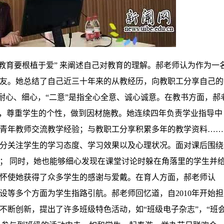
“教育要根植于爱” 来阐述自己对教育的理解。郝老师认为作为一
友。她总结了自己近三十年来的从教经历，向教职工分享自己的
、耐心、细心，“二意”是指全心全意、诚心诚意。在教书方面，郝
神，尊重学生的个性，做到因材施教。她连续四年负责学业指导中
青年教师交流教学经验；与教职工分享积累多年的教学资料
……
分关注学生的学习态度、学习效果以及心理状况。面对课后围绕
；
同时，她也能够细心发现在课堂讨论时躲在角落里的学生并
怀使她获得了众多学生的感谢与爱戴。在育人方面，郝老师认
设等多个方面为学生指路引航。郝老师回忆道，自
2010年开始担
不断创新，提出了许多班级特色活动，如“班级电子杂志”，“班