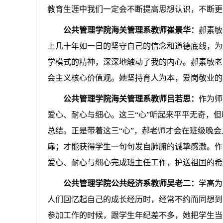
教育生涯中我们一定会不断提高思想认识，不断更
公共管理学院海关管理系教师崔景华：
郝素敏
上几十年如一日的坚守自己的信念和
道德底线
，为
学模式的精神，深深地触动了我的内心。郝素敏
老
会主义核心价值观
。
她坚持育人为本，爱岗敬业的
公共管理学院海关管理系教师吕若思：
作为师
爱心、耐心与细心。这三“心”听起来平平无奇，但
总结。正是带着这三“心”，郝老师才会在班级晚
扉；才能获得学生一句句发自肺腑的诚挚感激。作
爱心、耐心与细心完成班主任工作，护送祖国的希
公共管理学院公共经济系教师吴老二：
学高为
人们回忆起自己的成长经历时，经常不约而同想到
参加工作的时候，跟学生年纪差不多，她把学生当