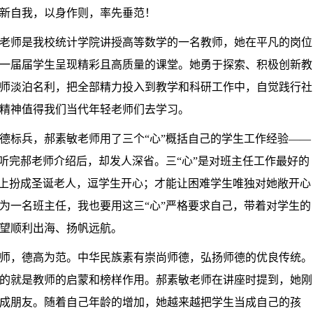
新自我，以身作则，率先垂范！
老师是我校统计学院
讲授
高等数学的一名教师，
她
在平凡的岗位
一
届届学生
呈现
精彩且
高质量
的课堂。
她勇于探索、积极
创新教
师
淡泊名利，把全部精力投入到教学和科研工作中，
自觉
践行社
精神值得我们当代年轻老师们去学习。
德标兵，郝素敏老师用了三个
“心”概括自己的学生工作经验——
听完郝老师介绍后，却发人深省。三“心”是对班主任工作最好的
会上扮成圣诞老人，逗学生开心；才能让困难学生唯独对她敞开心
为一名班主任，我也要用这三“心”严格要求自己，带着对学生的
望顺利出海、扬帆远航。
师，德高为范。中华民族素有崇尚师德，弘扬师德的优良传统。
的就是教师的启蒙和榜样作用。郝素敏老师在讲座时提到，她刚
成朋友。随着自己年龄的增加，她越来越把学生当成自己的孩