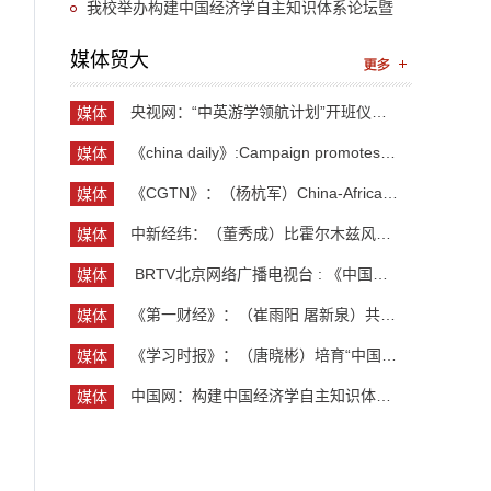
“UIBE新思想大讲堂”第九讲开讲
我校举办构建中国经济学自主知识体系论坛暨
《中国开放型经济学》教学研讨会
媒体贸大
央视网：“中英游学领航计划”开班仪式举行 300余...
媒体
贸大
《china daily》:Campaign promotes jobs for grad...
媒体
贸大
《CGTN》：（杨杭军）China-Africa cooperation ev...
媒体
贸大
中新经纬：（董秀成）比霍尔木兹风险更严重？曼德...
媒体
贸大
​ BRTV北京网络广播电视台 : 《中国开放型经济学...
媒体
贸大
《第一财经》：（崔雨阳 屠新泉）共识筑基，规则正...
媒体
贸大
《学习时报》：（唐晓彬）培育“中国服务”品牌的...
媒体
贸大
中国网：构建中国经济学自主知识体系论坛暨《中国...
媒体
贸大