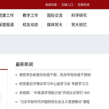
高级检索
旧版入口
投稿系统
党建工作
教学工作
国际交流
科学研究
深度报道
校友动态
媒体贸大
贸大拾忆
最新新闻
我校举办新提任处级干部、机关年轻处级干部树
立和践行正确政绩观专题培训班
校党委召开理论学习中心组学习会 专题学习习
近平总书记关于推动哲学社会科学高质量发展的重
央视网：“中英游学领航计划”开班仪式举行 300
要指示精神
余名英国学生开启“游学中国”旅程
“习近平新时代中国特色社会主义思想概论”课程