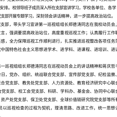
安排。
校领导班子成员深入所在支部宣讲学习，
学校各单位、各学
党支部开展专题学习，
深刻领会讲话精神，进一步提高政治站位。
院支部，带头学习宣讲第一巡视组组长郑德涛同志在我校动员会
发言，强调要提高政治站位，高度重视巡视工作；认真履行工作
任感，全力保障巡视工作顺利进行，扎实推进巡视整改各项任务
代中国特色社会主义思想进学术、进学科、进课程、进培训、进
第一巡视组组长郑德涛同志在巡视动员会上的讲话精神和蒋庆哲
2日
，党办、组织、统战联合党支部、宣传部党支部、纪检监察
联合党支部、教务处党支部、人力资源处、教育经济研究中心联
合党支部、校工会党支部、科研、学科办、基金会、协同中心联
、资产处党支部、保卫处党支部、全球价值链研究院党支部等所
员以巡视检查的过程为契机，理清思路、改进工作，统一思想
。