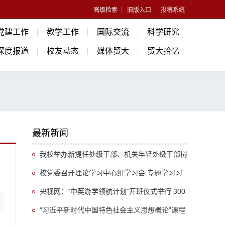
高级检索
旧版入口
投稿系统
党建工作
教学工作
国际交流
科学研究
深度报道
校友动态
媒体贸大
贸大拾忆
最新新闻
我校举办新提任处级干部、机关年轻处级干部树
立和践行正确政绩观专题培训班
校党委召开理论学习中心组学习会 专题学习习
近平总书记关于推动哲学社会科学高质量发展的重
央视网：“中英游学领航计划”开班仪式举行 300
要指示精神
余名英国学生开启“游学中国”旅程
“习近平新时代中国特色社会主义思想概论”课程