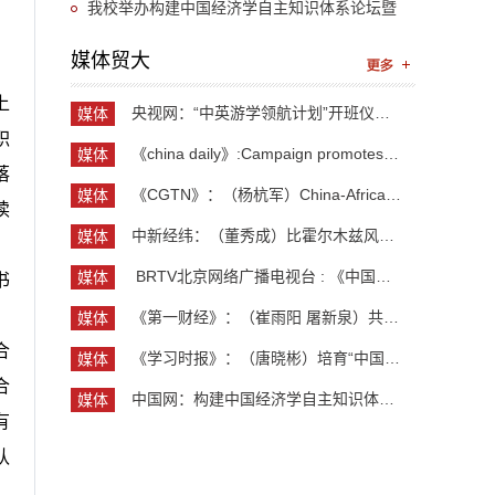
“UIBE新思想大讲堂”第九讲开讲
我校举办构建中国经济学自主知识体系论坛暨
《中国开放型经济学》教学研讨会
媒体贸大
上
央视网：“中英游学领航计划”开班仪式举行 300余...
媒体
职
贸大
《china daily》:Campaign promotes jobs for grad...
媒体
落
贸大
《CGTN》：（杨杭军）China-Africa cooperation ev...
媒体
读
贸大
中新经纬：（董秀成）比霍尔木兹风险更严重？曼德...
媒体
贸大
​ BRTV北京网络广播电视台 : 《中国开放型经济学...
媒体
书
贸大
、
《第一财经》：（崔雨阳 屠新泉）共识筑基，规则正...
媒体
贸大
合
《学习时报》：（唐晓彬）培育“中国服务”品牌的...
媒体
贸大
合
中国网：构建中国经济学自主知识体系论坛暨《中国...
媒体
有
贸大
认