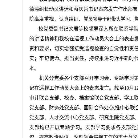
德涛组长动员讲话和蒋庆哲书记表态发言作出
部署
院高度重视，认真组织、
党员领导干部带头学习、
校党委副书记文君等校领导深入所在联系学
的讲话精神和我校在巡视工作动员大会上的表态
责和要求，切实增强接受巡视检查的自觉性和责
实；牢记使命、担当责任，持续推进习近平新时
本。
机关分党委各个支部召开学习会，专题学习
记在巡视工作动员大会上的表态发言。截至
10月1
审计联合支部、校办、档案馆联合党支部、学工
党支部、财务处党支部、国际合作处
/
汉推中心联
党支部、人才交流中心党支部、研究生院党支部
支部均已开展专题学习。支部学习要求各支部党
识，提高政治站位，深刻领会巡视工作的重大意义