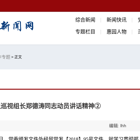
综合新闻
新闻快讯
专题栏目
惠园人物
作专题
> 正文
组巡视组长郑德涛同志动员讲话精神②
编辑: lhh
10日，党委颁发文件外经贸党发【2018】95号文件，就学习贯彻郑