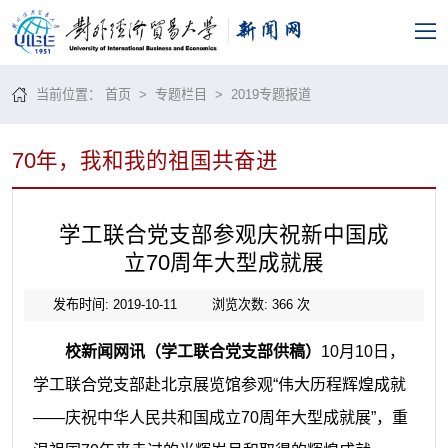
当前位置：
首页
>
专题栏目
>
2019专题报道
70年，我和我的祖国共奋进
学工联合党支部参观庆祝新中国成
立70周年大型成就展
发布时间: 2019-10-11
浏览次数:
366
次
校新闻网讯（学工联合党支部供稿）
10
月
10
日，
学工联合党支部赴北京展览馆参观
“
伟大历程辉煌成就
——
庆祝中华人民共和国成立
70
周年大型成就展
”
，重