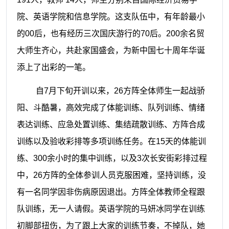
院、英语学院和信息学院。这支队伍中，有年龄最小
的00后，也有经历三次国庆游行的70后。200余名贸
大师生齐心，共赴家国盛会，为新中国七十周年华诞
添上了出彩的一笔。
自
7月下旬开训以来，26方阵全体师生一起战骄
阳、斗酷暑，高效完成了体能训练、队列训练、情绪
表达训练、应急处置训练、集结疏散训练、方阵合成
训练以及验收彩排等多项训练任务。在15天的体能训
练、300余小时的集中训练，以及3次长安街彩排过程
中，26方阵的全体参训人员克服困难，坚持训练，没
有一名同学因非伤病原因退出。方阵全体教师全程跟
队训练，无一人请假。英语学院的马妍冰同学在训练
初脚部扭伤，为了跟上大家的训练节奏，不掉队，她