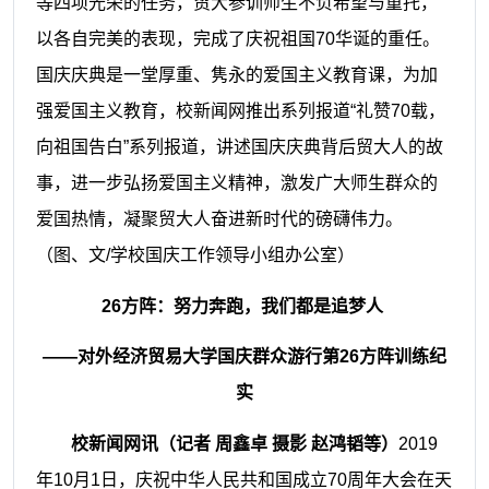
等四项光荣的任务，贸大参训师生不负希望与重托，
以各自完美的表现，完成了庆祝祖国70华诞的重任。
国庆庆典是一堂厚重、隽永的爱国主义教育课，为加
强爱国主义教育，校新闻网推出系列报道“礼赞70载，
向祖国告白”系列报道，讲述国庆庆典背后贸大人的故
事，进一步弘扬爱国主义精神，激发广大师生群众的
爱国热情，凝聚贸大人奋进新时代的磅礴伟力。
（图、文
/学校国庆工作领导小组办公室）
26方阵：努力奔跑，我们都是追梦人
——对外经济贸易大学国庆群众游行第26方阵训练纪
实
校新闻网讯
（
记者
周鑫卓
摄影
赵鸿韬等）
2019
年10月1日，庆祝中华人民共和国成立70周年大会在天