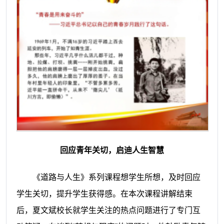
回应青年关切，启迪人生智慧
《道路与人生》系列课程
想
学生
所想，及时回应
学生
关切，
提升
学生获得感。在本次
课程
讲解
结束
后，夏
文斌
校长就学生关注的
热点
问题
进行了专门互