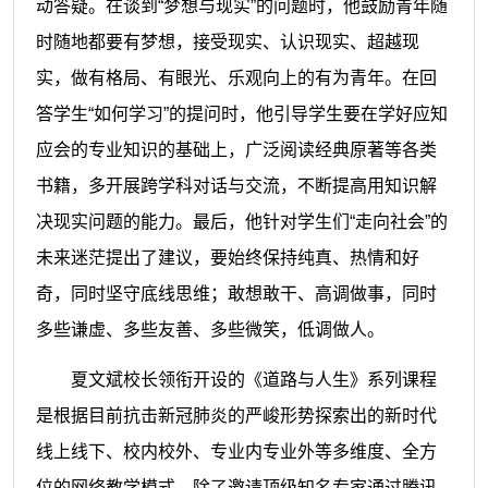
动答疑。
在谈到
“梦想与现实”的问题时，他鼓励青年随
时随地都要有梦想，接受现实、认识现实、超越现
实，做有格局、有眼光、乐观向上的有为青年。在回
答学生“如何学习”的提问时，他引导学生要在学好应知
应会的专业知识的基础上，广泛阅读经典原著等各类
书籍，多开展跨学科对话与交流，不断提高用知识解
决现实问题的能力。最后，他针对学生们“走向社会”的
未来迷茫提出了建议，要始终保持纯真、热情和好
奇，同时坚守底线思维；敢想敢干、高调做事，同时
多些谦虚、多些友善、多些微笑，低调做人。
夏
文斌
校长领衔
开设
的《道路与人生》系列课程
是根据目前抗击新冠肺炎的严峻形势探索出的新时代
线上线下、校内校外、专业内专业外等多维度、全方
位的网络教学模式。除了邀请顶级知名专家通过腾讯