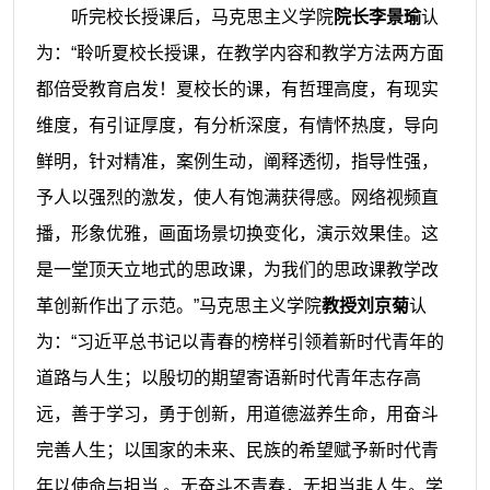
听完校长授课后，马克思主义学院
院长李景瑜
认
为：
“
聆听夏校长授课，在教学内容和教学方法两方面
都倍受教育启发！夏校长的课，有哲理高度，有现实
维度，有引证厚度，有分析深度，有情怀热度，导向
鲜明，针对精准，案例生动，阐释透彻，指导性强，
予人以强烈的激发，使人有饱满获得感。网络视频直
播，形象优雅，画面场景切换变化，演示效果佳。这
是一堂顶天立地式的思政课，为我们的思政课教学改
革创新作出了示范。
”马克思主义学院
教授刘京菊
认
为：
“
习近平总书记以青春的榜样引领着新时代青年的
道路与人生；以殷切的期望寄语新时代青年志存高
远，善于学习，勇于创新，用道德滋养生命，用奋斗
完善人生；以国家的未来、民族的希望赋予新时代青
年以使命与担当
。无奋斗不青春，无担当非人生。学