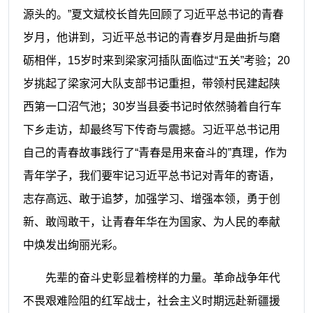
源头的。”夏
文斌
校长首先回顾了习近平总书记的青春
岁月，他讲到，习近平总书记的青春岁月是曲折与磨
砺相伴，15岁时来到梁家河插队面临过“五关”考验；20
岁挑起了梁家河大队支部书记重担，带领村民建起陕
西第一口沼气池；30岁当县委书记时依然骑着自行车
下乡走访，却最终写下传奇与震撼。习近平总书记用
自己的青春故事践行了“青春是用来奋斗的”真理，作为
青年学子，我们要牢记习近平总书记对青年的寄语，
志存高远、敢于追梦，加强学习、增强本领，勇于创
新、敢闯敢干，让青春年华在为国家、为人民的奉献
中焕发出绚丽光彩。
先辈的奋斗史彰显着榜样的力量。革命战争年代
不畏艰难险阻的红军战士，社会主义时期远赴新疆援