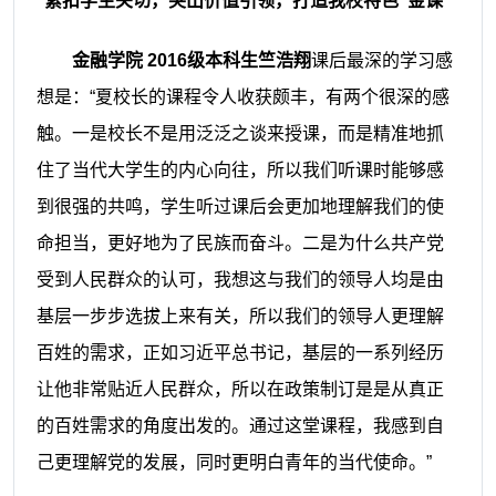
紧扣学生关切，突出价值引领，打造我校特色
“金课”
金融学院
2016级
本科生
竺浩翔
课后最深的学习感
想是：
“
夏校长的课程令人收获颇丰，有两个很深的感
触
。一是
校长不是用泛泛之谈来授课，而是精准地抓
住了当代大学生的内心向往，所以我们听课时能够感
到很强的共鸣，学生听过课后会更加地理解我们的使
命担当，更好地为了民族而奋斗。
二是
为什么共产党
受到人民群众的认可，我想这与我们的领导人均是由
基层一步步选拔上来有关，所以我们的领导人更理解
百姓的需求，正如习近平
总书记
，基层的一系列经历
让他非常贴近人民群众，所以在政策制订是是从真正
的百姓需求的角度出发的。通过这堂课程，我感到自
己更理解党的发展，同时更明白青年的当代使命。
”