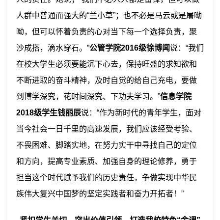
人群中普通而强大的“兰小草”；也不必是马云或是屠呦
呦，但可以怀着负责的心对当下每一个选择负责，聚
沙成搭，滴水穿石。”
公管学院
2016级徐博闻
说：
“我们
在校大学生必须要能沉下心去，保持旺盛的求知欲和
不断进取的奋斗精神，及时自觉的给自己充电，要做
到博学深究，花时间深究、下功夫学习。”
信息学院
2018级学生钱丽辰
说：
“作为新时代的青年学生，面对
当今社会一日千里的高速发展，我们应该经受考验、
不畏困难、脚踏实地，在努力实干中寻找自己的定位
和方向，提高专业素质、加强自身的理论修养，勇于
担当这个时代赋予我们的历史责任，争做实现中华民
族伟大复兴中国梦的坚定实践者和奋力开拓者！”