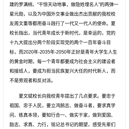
建的罗满桃、
“干惊天动地事，做隐姓埋名人”的两弹一
星元勋，以及为中国外交事业做出杰出贡献的我校校
友周文重等都用奋斗践行了一代又一代人的使命。夏
校长指出，当代青年成长于新时代，是幸运的，党的
十九大提出分两个阶段实现党的两个一百年奋斗目
标，而2020年-2035年-2050年正好是青年大学生人生
的黄金时期，每一个青年都要成为社会主义的建设者
和接班人，要成为担当民族复兴大任的时代新人，而
不是旁观者和反对派。
夏
文斌
校长向
我校
青年提出了几点要求。要忠于
祖国、忠于人民，要立鸿鹄志、做奋斗者，要求真学
问、练真本领，要知行合一、做实干家，做到爱国、
励志、求真、力行，铭记总书记的期望，感受先辈们