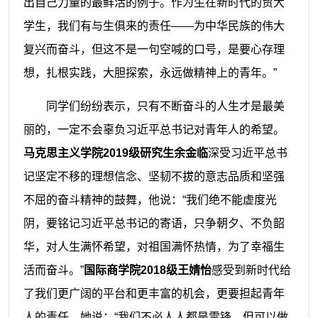
出自己力量的最鲜活的例子。作为生在新时代的贸大
学生，我们有与生俱来的责任——为中华民族的伟大
复兴而奋斗，但这不是一句空喊的口号，是要心存理
想，扎根实践，大胆探索，永远做精神上的青年。”
同学们纷纷表示，只有不断奋斗的人生才是最美
丽的，一定不会辜负习近平总书记对青年人的希望。
马克思主义学院
2019级
研究生
余金临
深受习近平总书
记坚定不移的理想信念、坚韧不拔的意志品质和坚强
不屈的奋斗精神的鼓舞，他说：
“我们绝不能虚度光
阴，要铭记习近平总书记的寄语，只争朝夕、不负韶
华，对人生满怀希望，对祖国满怀热情，为了幸福生
活而奋斗。”
国际商学院
2018级王婧怡
感受到新时代给
了我们更广阔的平台和更丰富的机会，更要担起青年
人的责任。她说；
“我们不必人人都是雷锋，但可以做