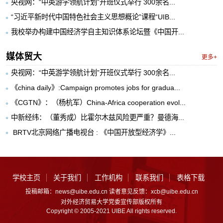
央视网：“中英游学领航计划”开班仪式举行 300余名...
“习近平新时代中国特色社会主义思想概论”课程“UIB...
我校举办构建中国经济学自主知识体系论坛暨《中国开...
媒体贸大
更多+
央视网：“中英游学领航计划”开班仪式举行 300余名...
《china daily》:Campaign promotes jobs for gradua...
《CGTN》：（杨杭军）China-Africa cooperation evol...
中新经纬：（董秀成）比霍尔木兹风险更严重？曼德海...
​ BRTV北京网络广播电视台 : 《中国开放型经济学》...
学校主页
关于我们
工作机构
联系我们
表格下载
投稿邮箱：news@uibe.edu.cn 读者意见反馈：xcb@uibe.edu.cn
对外经济贸易大学党委宣传部版权所有
Copyright © 2005-2021 UIBE All rights reserved.