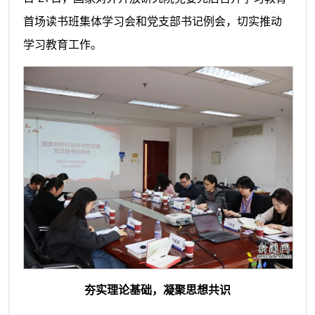
首场读书班集体学习会和党支部书记例会，切实推动
学习教育工作。
夯实理论基础，凝聚思想共识