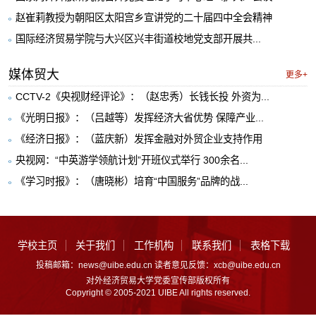
赵崔莉教授为朝阳区太阳宫乡宣讲党的二十届四中全会精神
国际经济贸易学院与大兴区兴丰街道校地党支部开展共...
媒体贸大
更多+
CCTV-2《央视财经评论》：（赵忠秀）长钱长投 外资为...
《光明日报》：（吕越等）发挥经济大省优势 保障产业...
《经济日报》：（蓝庆新）发挥金融对外贸企业支持作用
央视网：“中英游学领航计划”开班仪式举行 300余名...
《学习时报》：（唐晓彬）培育“中国服务”品牌的战...
学校主页
关于我们
工作机构
联系我们
表格下载
投稿邮箱：news@uibe.edu.cn 读者意见反馈：xcb@uibe.edu.cn
对外经济贸易大学党委宣传部版权所有
Copyright © 2005-2021 UIBE All rights reserved.