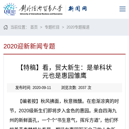
当前位置：
首页
>
专题栏目
>
2020专题报道
2020迎新新闻专题
【特稿】看，贸大新生：是单科状
元也是惠园雏鹰
发布时间: 2020-09-11
浏览次数:
2037
次
【编者按】秋风拂面，秋意微醺。在愈渐凉爽的时
节，
2020级新生们即将步入金色的惠园。来自四海九
州的新鲜面孔，一个个“书生意气，挥斥方遒”，他们怀