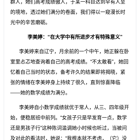
群人，她们高考成绩傲人，于某一科目达到罕有人至
的境地，透过她们满分的卷面，我们得以一窥漫长时
光中的辛苦磨砺。
李美婷：“
在大学中有所进步才有特殊意义
”
李美婷来自辽宁，月余前的一个中午，她正躲在卧
室里忐忑地查询着自己的高考成绩。“不太敢看”，她回
忆着自己当时的状态，备考许久的结果即将揭晓，紧
张的情绪在李美婷身上持续了很久，直到惊喜降临
——她的数学成绩为满分。
李美婷自小数学成绩就优于常人，从三、四年级开
始，便稳居班中前列。“女孩子只是早发育一点，数学
还是男孩子行”这种陈词滥调她小时候也听过，当被问
及对此的看法时，她说：“我根本就不考虑，（它）没