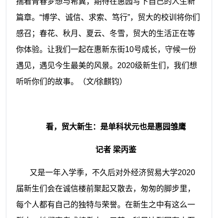
揣着青春梦想与希冀，期待在惠园写下自己的人
生新
篇章。“博学、诚信、求索、笃行”，贸大的校训将你们
感召；春花、秋月、夏云、冬雪，贸大的生活正在等
你体验。让我们一起在惠新东街10号成长，守候一份
遇见，遇见今生最美的风景。2020级新生们，我们想
听听你们的故事。（文/徐麒钧）
看，贸大新生：是单科状元也是惠园雏鹰
记者 梁丙鉴
又是一年入学季，不久后对外经济贸易大学2020
届新生们会在诚信楼前聚起又散去，匆匆的脚步里，
每个人都有自己的独特与荣誉。在新生之中有这么一